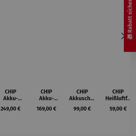
🎁 Rabatt sichern! 🎁
CHIP
CHIP
CHIP
CHIP
Akku-
Akku-
Akkuschra
Heißluftfri
Staubsau
Staubsau
uber
tteuse
s:
Regulärer Preis:
Regulärer Preis:
Regulärer Preis:
Regulärer P
249,00 €
169,00 €
99,00 €
59,00 €
ger
ger DS02
AutoClean