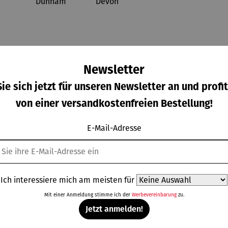
Newsletter
ie sich jetzt für unseren Newsletter an und profit
von einer versandkostenfreien Bestellung!
E-Mail-Adresse
umbank
Beistelltis
Beistelltis
Beistelltis
Durchschnittliche Bewertung von 
lbkreis
ch &
ch |
ch aus
Hocker |
klappbar
Teakholz
Ich interessiere mich am meisten für
gulärer Preis:
Regulärer Preis:
Regulärer Preis:
Verkaufspreis:
5,00 €
109,00 €
39,00 €
119,00 €
Teakholz –
Teakholz –
3er Set
Mit einer Anmeldung stimme ich der
Werbevereinbarung
zu.
Regulärer Preis:
Dunham
Devon
UVP
129,00 €
Jetzt anmelden!