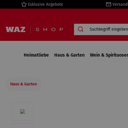
Exklusive Angebote
Versand
springen
Zur Hauptnavigation springen
Heimatliebe
Haus & Garten
Wein & Spirituose
Haus & Garten
Bildergalerie überspringen