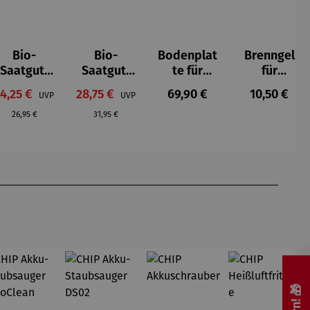
Bio-
Bio-
Bodenplat
Brenngel
Saatgut-
Saatgut-
te für
für
Holzbox S
Kartonbo
Feuerkorb
Gelfeuerst
erkaufspreis:
Verkaufspreis:
Regulärer Preis:
Regulärer P
24,25 €
28,75 €
69,90 €
10,50 €
UVP
UVP
-
x S -
rund Ø 70
elle -
Regulärer Preis:
Regulärer Preis:
Mittelalte
Gemüsera
cm
FUOCO
26,95 €
31,95 €
rliches
ritäten
Gemüse