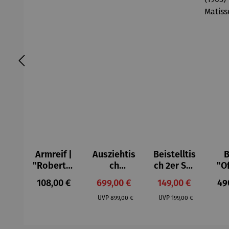
Armreif |
Ausziehtis
Beistelltis
B
"Roberta"
ch
ch 2er Set
"O
– Anna
Aluminium
– Dalias
Fen
Regulärer Preis:
Verkaufspreis:
Verkaufspreis:
Reg
108,00 €
699,00 €
149,00 €
49
Mütz
– Valor
Col
Regulärer Preis:
Regulärer Preis:
(1
UVP
899,00 €
UVP
199,00 €
H
Ma