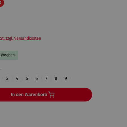
Rabatt
t
St. zzgl. Versandkosten
-3 Wochen
auswählen
l
3
4
5
6
7
8
9
In den Warenkorb