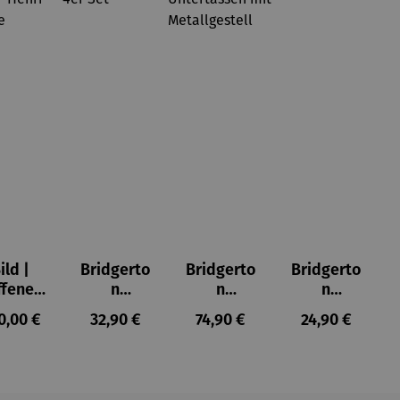
ild |
Bridgerto
Bridgerto
Bridgerto
ffenes
n
n
n
ster in
Espresso
Espressot
Zuckerdo
ulärer Preis:
Regulärer Preis:
Regulärer Preis:
Regulärer Prei
0,00 €
32,90 €
74,90 €
24,90 €
lioure"
becher
assen Set
se aus
905) -
aus
| 4 Tassen
Porzellan
enri
Porzellan
&
tisse
| 4er Set
Untertass