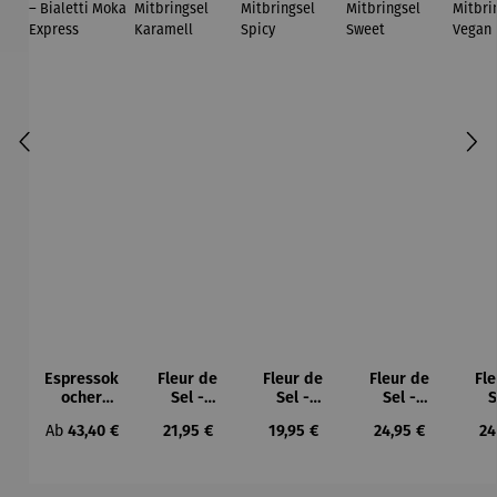
Espressok
Fleur de
Fleur de
Fleur de
Fl
ocher
Sel -
Sel -
Sel -
S
Geschenk
Geschenk
Geschenk
Geschenk
Ges
Regulärer Preis:
Regulärer Preis:
Regulärer Preis:
Regulärer Preis:
Re
Ab
43,40 €
21,95 €
19,95 €
24,95 €
24
set –
box
box
box
Bialetti
Mitbringse
Mitbringse
Mitbringse
Mit
Moka
l Karamell
l Spicy
l Sweet
l 
Express