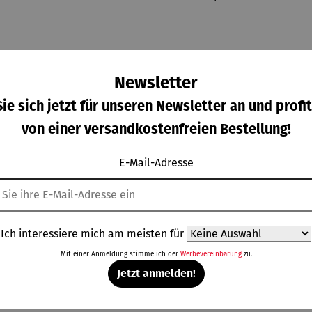
Newsletter
ie sich jetzt für unseren Newsletter an und profit
von einer versandkostenfreien Bestellung!
E-Mail-Adresse
ampagn
Eiskugel |
Eiskühler
Korkenzie
kühler
Collins
FROID
her mit
Ich interessiere mich am meisten für
IZZA
integriert
gulärer Preis:
Regulärer Preis:
Regulärer Preis:
Regulärer Pre
9,00 €
24,90 €
169,00 €
37,95 €
em
Mit einer Anmeldung stimme ich der
Werbevereinbarung
zu.
Kapselsch
Jetzt anmelden!
neider |
VINOSO