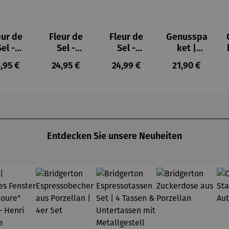
eur de
Fleur de
Fleur de
Genusspa
Sel -
Sel -
Sel -
ket |
schenk
Geschenk
Kräuterbo
Pasta e
gulärer Preis:
Regulärer Preis:
Regulärer Preis:
Regulärer Prei
,95 €
24,95 €
24,99 €
21,90 €
box
box
x Bio
Basta
brings
Mitbrings
 Sweet
el Vegan
Entdecken Sie unsere Neuheiten