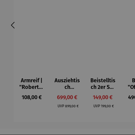
Armreif |
Ausziehtis
Beistelltis
B
"Roberta"
ch
ch 2er Set
"O
– Anna
Aluminium
– Dalias
Fen
Regulärer Preis:
Verkaufspreis:
Verkaufspreis:
Reg
108,00 €
699,00 €
149,00 €
49
Mütz
– Valor
Col
Regulärer Preis:
Regulärer Preis:
(1
UVP
899,00 €
UVP
199,00 €
H
Ma