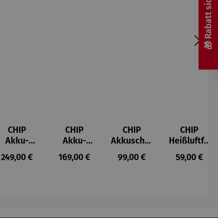
🎁 Rabatt sichern! 🎁
CHIP
CHIP
CHIP
CHIP
Akku-
Akku-
Akkuschra
Heißluftfri
Staubsau
Staubsau
uber
tteuse
s:
Regulärer Preis:
Regulärer Preis:
Regulärer Preis:
Regulärer P
249,00 €
169,00 €
99,00 €
59,00 €
ger
ger DS02
AutoClean