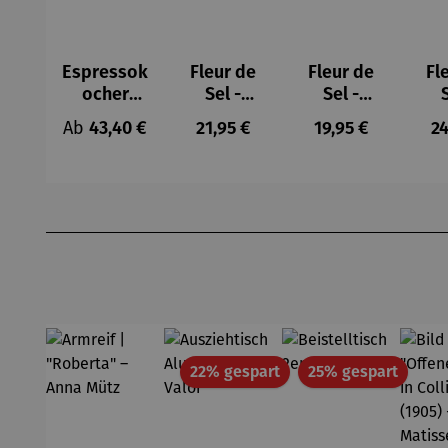
Espressok
Fleur de
Fleur de
Fl
ocher
Sel -
Sel -
Geschenk
Geschenk
Geschenk
Ge
Regulärer Preis:
Regulärer Preis:
Regulärer Preis:
Re
Ab
43,40 €
21,95 €
19,95 €
24
set –
box
box
Bialetti
Mitbrings
Mitbrings
Mit
Moka
el
el Spicy
el
Express
Karamell
Produktgalerie überspringen
Rabatt
Rabatt
22% gespart
25% gespart