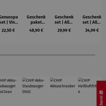
Genusspa
Geschenk
Geschenk
Geschenk
ket | Vino
paket
set | Alles
set | Alles
y Olivas
Rotwein
liebe zum
Liebe zum
s:
Regulärer Preis:
Regulärer Preis:
Regulärer Preis:
Regulärer P
22,50 €
48,90 €
29,99 €
34,99 €
3er Set |
Muttertag
Vatertag
Prunkstüc
ke