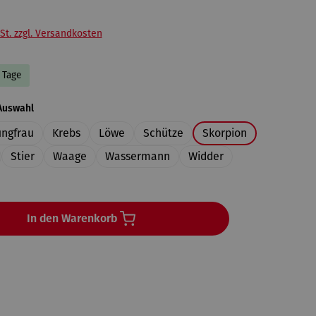
St. zzgl. Versandkosten
3 Tage
auswählen
Auswahl
ungfrau
Krebs
Löwe
Schütze
Skorpion
Stier
Waage
Wassermann
Widder
In den Warenkorb