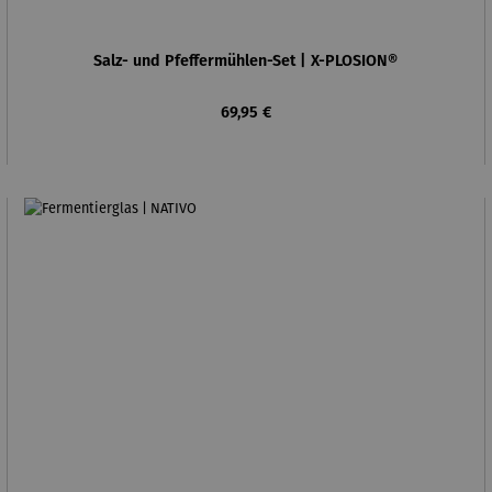
Salz- und Pfeffermühlen-Set | X-PLOSION®
Regulärer Preis:
69,95 €