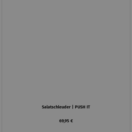
Salatschleuder | PUSH IT
Regulärer Preis:
69,95 €