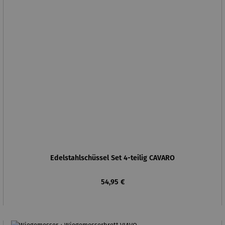
Edelstahlschüssel Set 4-teilig CAVARO
Regulärer Preis:
54,95 €