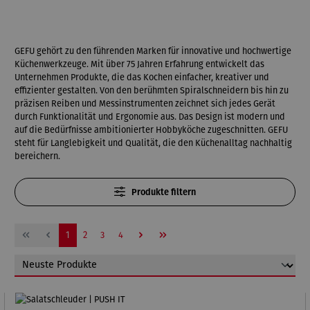
GEFU gehört zu den führenden Marken für innovative und hochwertige
Küchenwerkzeuge. Mit über 75 Jahren Erfahrung entwickelt das
Unternehmen Produkte, die das Kochen einfacher, kreativer und
effizienter gestalten. Von den berühmten Spiralschneidern bis hin zu
präzisen Reiben und Messinstrumenten zeichnet sich jedes Gerät
durch Funktionalität und Ergonomie aus. Das Design ist modern und
auf die Bedürfnisse ambitionierter Hobbyköche zugeschnitten. GEFU
steht für Langlebigkeit und Qualität, die den Küchenalltag nachhaltig
bereichern.
Produkte filtern
Seite
Seite
Seite
Seite
1
2
3
4