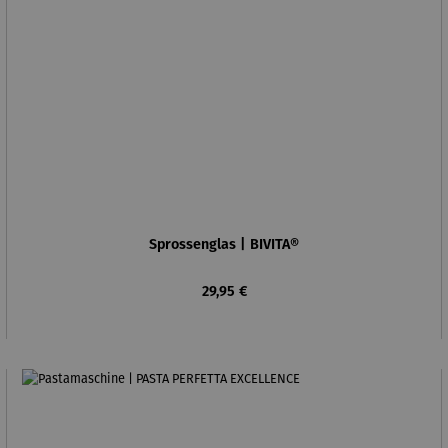
Sprossenglas | BIVITA®
Regulärer Preis:
29,95 €