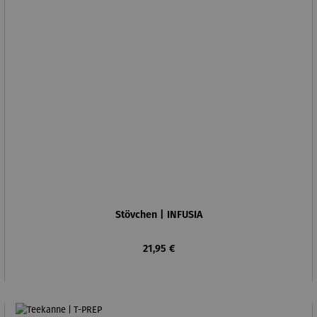
Stövchen | INFUSIA
Regulärer Preis:
21,95 €