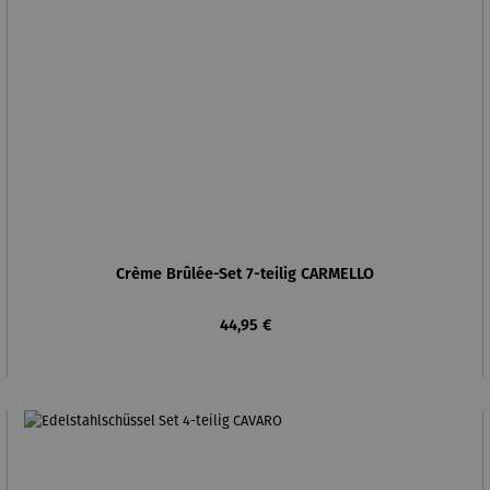
Crème Brûlée-Set 7-teilig CARMELLO
Regulärer Preis:
44,95 €