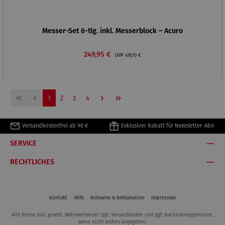
Messer-Set 6-tlg. inkl. Messerblock – Acuro
Verkaufspreis:
Regulärer Preis:
249,95 €
UVP
419,70 €
Seite
Seite
Seite
Seite
1
2
3
4
Versandkostenfrei ab 90 €
Exklusiver Rabatt für Newsletter-Abo
SERVICE
RECHTLICHES
Kontakt
Hilfe
Retouren & Reklamation
Impressum
Alle Preise inkl. gesetzl. Mehrwertsteuer zzgl.
Versandkosten
und ggf. Nachnahmegebühren,
wenn nicht anders angegeben.