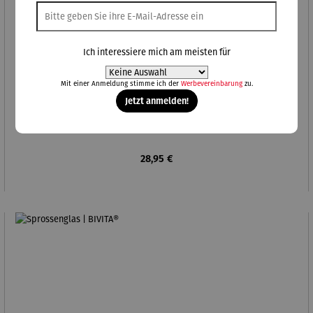
Ich interessiere mich am meisten für
Mit einer Anmeldung stimme ich der
Werbevereinbarung
zu.
Jetzt anmelden!
Kräutertopf | BOTANICO
Regulärer Preis:
28,95 €