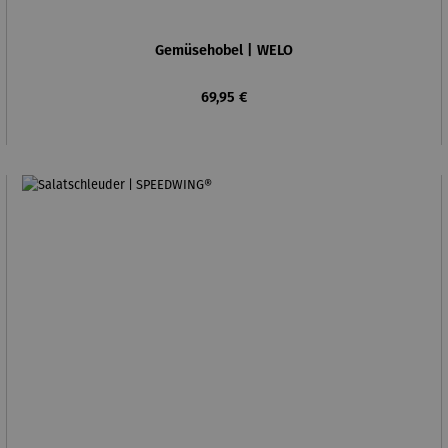
Gemüsehobel | WELO
Regulärer Preis:
69,95 €