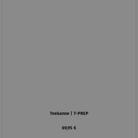
Teekanne | T-PREP
Regulärer Preis:
69,95 €