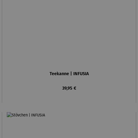
Teekanne | INFUSIA
Regulärer Preis:
39,95 €