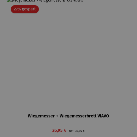
Rabatt
27% gespart
Wiegemesser + Wiegemesserbrett VIAVO
Verkaufspreis:
Regulärer Preis:
26,95 €
UVP
36,95 €