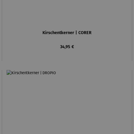
Kirschentkerner | CORER
Regulärer Preis:
34,95 €