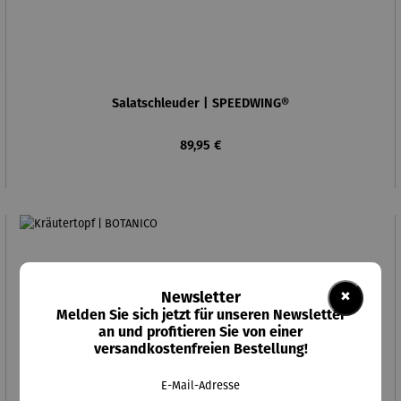
Salatschleuder | SPEEDWING®
Regulärer Preis:
89,95 €
×
Newsletter
Melden Sie sich jetzt für unseren Newsletter
an und profitieren Sie von einer
versandkostenfreien Bestellung!
E-Mail-Adresse