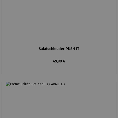
Salatschleuder PUSH IT
Regulärer Preis:
49,99 €