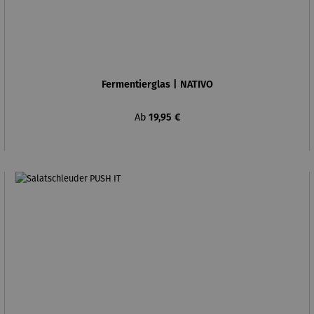
Fermentierglas | NATIVO
Regulärer Preis:
Ab
19,95 €