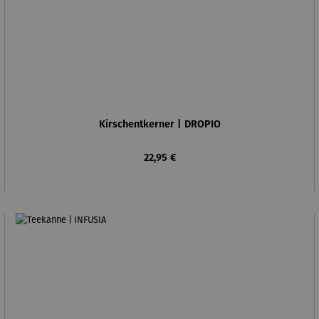
Kirschentkerner | DROPIO
Regulärer Preis:
22,95 €