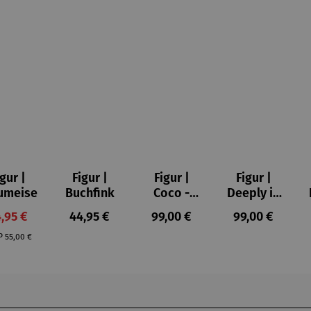
igur |
Figur |
Figur |
Figur |
umeise
Buchfink
Coco -
Deeply in
Romero
Love 1 -
rkaufspreis:
Regulärer Preis:
Regulärer Preis:
Regulärer Prei
,95 €
44,95 €
99,00 €
99,00 €
Britto
Romero
Regulärer Preis:
Britto
P
55,00 €