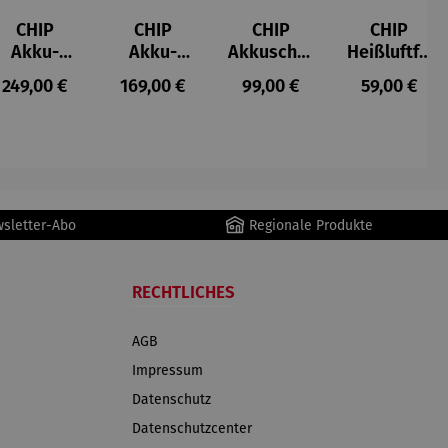
CHIP
CHIP
CHIP
CHIP
Akku-
Akku-
Akkuschra
Heißluftfri
Staubsau
Staubsau
uber
tteuse
s:
Regulärer Preis:
Regulärer Preis:
Regulärer Preis:
Regulärer P
249,00 €
169,00 €
99,00 €
59,00 €
ger
ger DS02
AutoClean
wsletter-Abo
Regionale Produkte
RECHTLICHES
AGB
Impressum
Datenschutz
Datenschutzcenter