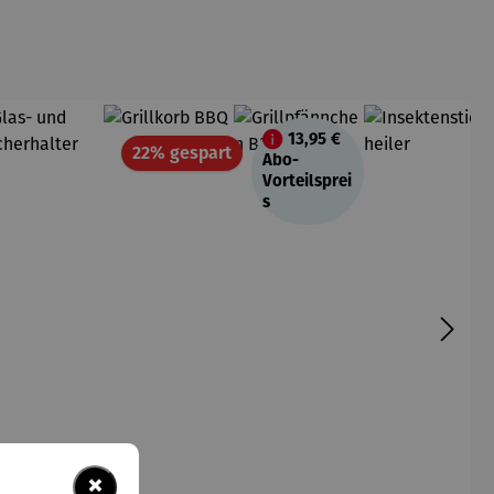
13,95 €
Rabatt
22% gespart
Abo-
Vorteilsprei
s
×