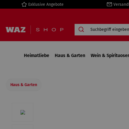
Exklusive Angebote
Versand
springen
Zur Hauptnavigation springen
Heimatliebe
Haus & Garten
Wein & Spirituose
Haus & Garten
Bildergalerie überspringen