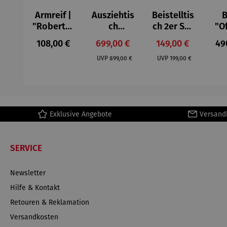
Armreif |
Ausziehtis
Beistelltis
B
"Roberta"
ch
ch 2er Set
"O
– Anna
Aluminium
– Dalias
Fen
Regulärer Preis:
Verkaufspreis:
Verkaufspreis:
Reg
108,00 €
699,00 €
149,00 €
49
Mütz
– Valor
Col
Regulärer Preis:
Regulärer Preis:
(1
UVP
899,00 €
UVP
199,00 €
H
Ma
Exklusive Angebote
Versand
SERVICE
Newsletter
Hilfe & Kontakt
Retouren & Reklamation
Versandkosten