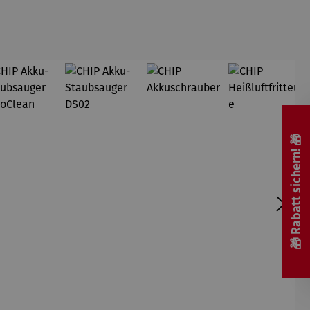
🎁 Rabatt sichern! 🎁