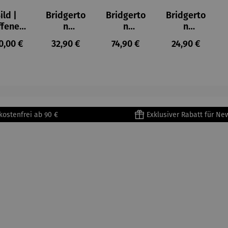
ild |
Bridgerto
Bridgerto
Bridgerto
ffenes
n
n
n
ster in
Espresso
Espressot
Zuckerdo
ulärer Preis:
Regulärer Preis:
Regulärer Preis:
Regulärer Prei
0,00 €
32,90 €
74,90 €
24,90 €
lioure"
becher
assen Set
se aus
905) -
aus
| 4 Tassen
Porzellan
enri
Porzellan
&
tisse
| 4er Set
Untertass
en mit
Metallges
kostenfrei ab 90 €
Exklusiver Rabatt für Ne
tell