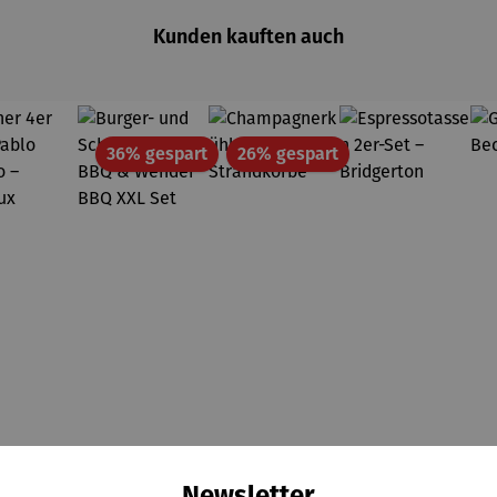
Kunden kauften auch
Rabatt
Rabatt
36% gespart
26% gespart