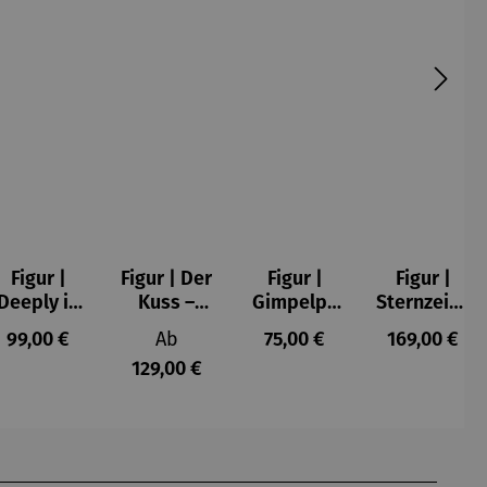
Figur |
Figur | Der
Figur |
Figur |
Deeply in
Kuss –
Gimpelpa
Sternzeich
Love 2 -
Gustav
ar
en -
s:
Regulärer Preis:
Regulärer Preis:
Regulärer Preis:
Regulärer P
99,00 €
Ab
75,00 €
169,00 €
Romero
Klimt
männlich
129,00 €
Britto