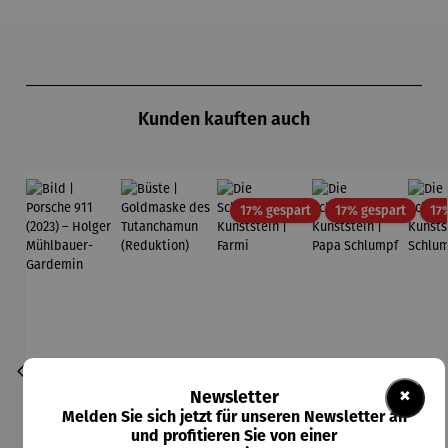
Produktgalerie überspringen
Kunden kauften auch
Rabatt
Rabatt
17% gespart
17% gespart
17
×
Newsletter
Melden Sie sich jetzt für unseren Newsletter an
und profitieren Sie von einer