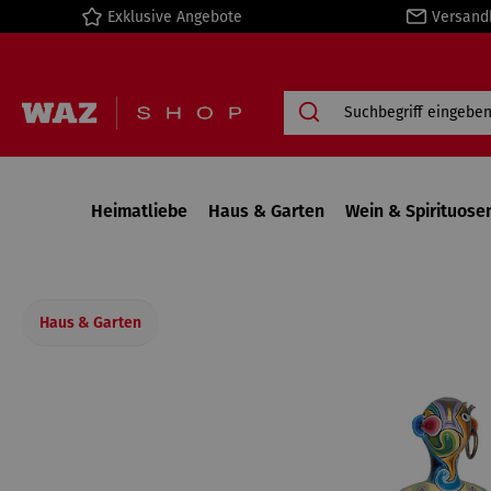
Exklusive Angebote
Versand
springen
Zur Hauptnavigation springen
Heimatliebe
Haus & Garten
Wein & Spirituose
Haus & Garten
Bildergalerie überspringen