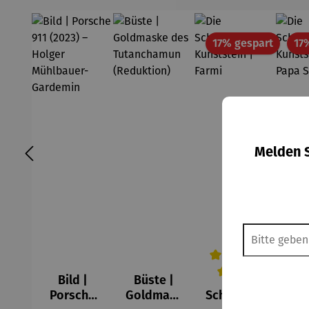
Rabatt
17% gespart
17
Melden S
Bild |
Büste |
Die
Durchschnittliche Be
Durc
Porsche
Goldmask
Schlümpfe
Sch