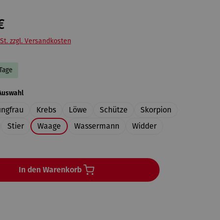
€
St. zzgl. Versandkosten
 Tage
auswählen
Auswahl
ungfrau
Krebs
Löwe
Schütze
Skorpion
Stier
Waage
Wassermann
Widder
In den Warenkorb