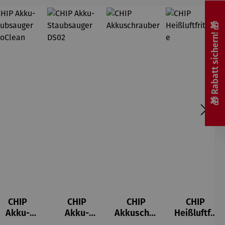
🎁 Rabatt sichern! 🎁
CHIP
CHIP
CHIP
CHIP
Akku-
Akku-
Akkuschra
Heißluftfri
Staubsau
Staubsau
uber
tteuse