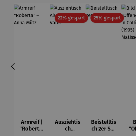
Rabatt
Rabatt
22% gespart
25% gespart
Armreif |
Ausziehtis
Beistelltis
B
"Roberta"
ch
ch 2er Set
"O
– Anna
Aluminium
– Dalias
Fen