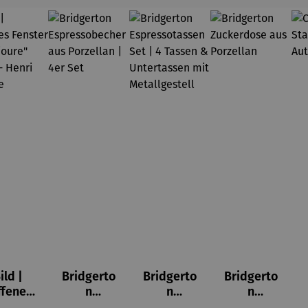
ild |
Bridgerto
Bridgerto
Bridgerto
ffenes
n
n
n
ster in
Espresso
Espressot
Zuckerdo