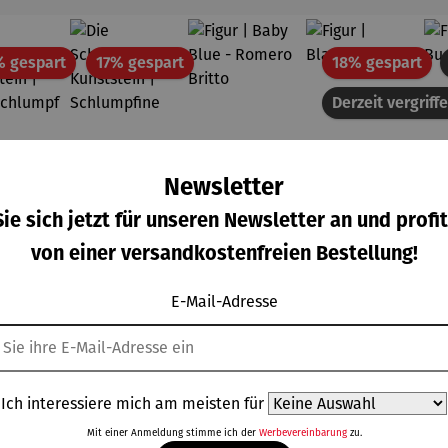
Rabatt
Rabatt
Rab
% gespart
17% gespart
18% gespart
Derzeit vergriff
Newsletter
ie sich jetzt für unseren Newsletter an und profit
von einer versandkostenfreien Bestellung!
E-Mail-Adresse
Ich interessiere mich am meisten für
Die
Die
Figur |
Figur |
wertung von 5 von 5 Sternen
hschnittliche Bewertung von 5 von 5 Sternen
Durchschnittliche Bewertung von 5 von 5 Sternen
lümpfe
Schlümpfe
Baby Blue
Blaumeise
Mit einer Anmeldung stimme ich der
Werbevereinbarung
zu.