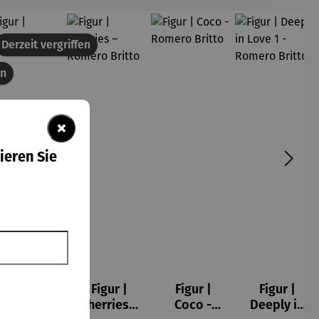
att
Derzeit vergriffen
en
×
ieren Sie
Figur |
Figur |
Figur |
Figur |
Buchfink
Cherries –
Coco -
Deeply in