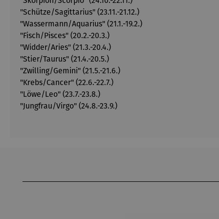
"Skorpion/Scorpio" (24.10.-22.11.)
"Schütze/Sagittarius" (23.11.-21.12.)
"Wassermann/Aquarius" (21.1.-19.2.)
"Fisch/Pisces" (20.2.-20.3.)
"Widder/Aries" (21.3.-20.4.)
"Stier/Taurus" (21.4.-20.5.)
"Zwilling/Gemini" (21.5.-21.6.)
"Krebs/Cancer" (22.6.-22.7.)
"Löwe/Leo" (23.7.-23.8.)
"Jungfrau/Virgo" (24.8.-23.9.)
Produktgalerie überspringen