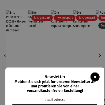
Rabatt
Rabatt
Rabatt
17% gespart
17% gespart
17% gespart
18
Der
×
Newsletter
Melden Sie sich jetzt für unseren Newsletter an
und profitieren Sie von einer
versandkostenfreien Bestellung!
Bild |
Die
Die
Die
Fi
E-Mail-Adresse
Durchschnittliche Bewertung von 5 von 5 Sternen
Durchschnittliche Bewertung von 5 von
Durchschnittliche Be
Porsche
Schlümpfe
Schlümpfe
Schlümpfe
Bla