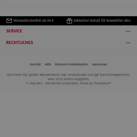
Versandkostenfrei ab 90 €
Exklusiver Rabatt für Newsletter-Abo
SERVICE
RECHTLICHES
Kontakt
Hilfe
Retouren & Reklamation
Impressum
Alle Preise inkl. gesetzl. Mehrwertsteuer zzgl.
Versandkosten
und ggf. Nachnahmegebühren,
wenn nicht anders angegeben.
© 2026 WAZ - Alle Rechte vorbehalten. Theme by
ThemeWare®