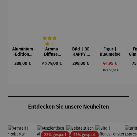
Aluminium
Aroma
Bild | BE
Figur |
Fi
Durchschnittliche Bewertung von 4 von 5 Sternen
-Edition |
Diffuser
HAPPY –
Blaumeise
Gim
LOVE OF
und
Michael
Regulärer Preis:
Regulärer Preis:
Regulärer Preis:
Verkaufspreis:
Re
288,00 €
Ab
79,00 €
298,00 €
44,95 €
75
MY LIFE
Laterne –
Pfannsch
Regulärer Preis:
(2025) –
Sophie
midt
UVP
55,00 €
Michael
Pfannsch
midt
Produktgalerie überspringen
Entdecken Sie unsere Neuheiten
Rabatt
Rabatt
22% gespart
25% gespart