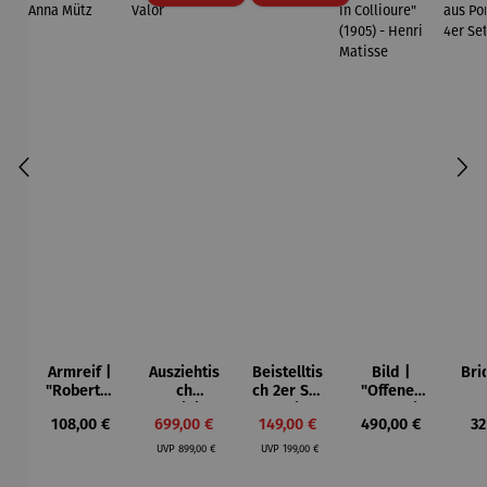
Armreif |
Ausziehtis
Beistelltis
Bild |
Bri
"Roberta"
ch
ch 2er Set
"Offenes
– Anna
Aluminium
– Dalias
Fenster in
Esp
Regulärer Preis:
Verkaufspreis:
Verkaufspreis:
Regulärer Preis:
Re
108,00 €
699,00 €
149,00 €
490,00 €
32
Mütz
– Valor
Collioure"
ech
Regulärer Preis:
Regulärer Preis:
(1905) -
Por
UVP
899,00 €
UVP
199,00 €
Henri
| 4
Matisse