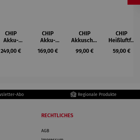
CHIP
CHIP
CHIP
CHIP
Akku-
Akku-
Akkuschra
Heißluftfri
Staubsau
Staubsau
uber
tteuse
s:
Regulärer Preis:
Regulärer Preis:
Regulärer Preis:
Regulärer P
249,00 €
169,00 €
99,00 €
59,00 €
ger
ger DS02
AutoClean
wsletter-Abo
Regionale Produkte
RECHTLICHES
AGB
Impressum