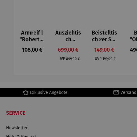
Armreif |
Ausziehtis
Beistelltis
B
"Roberta"
ch
ch 2er Set
"O
– Anna
Aluminium
– Dalias
Fen
Regulärer Preis:
Verkaufspreis:
Verkaufspreis:
Reg
108,00 €
699,00 €
149,00 €
49
Mütz
– Valor
Col
Regulärer Preis:
Regulärer Preis:
(1
UVP
899,00 €
UVP
199,00 €
H
Ma
Exklusive Angebote
Versand
SERVICE
Newsletter
Hilfe & Kontakt