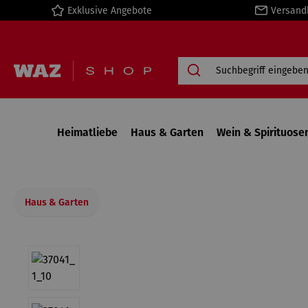
Exklusive Angebote
Versand
springen
Zur Hauptnavigation springen
Heimatliebe
Haus & Garten
Wein & Spirituose
Haus & Garten
Bildergalerie überspringen