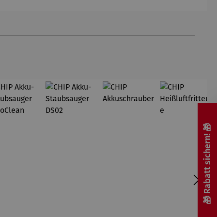
Fuchs – ©
Antoine
de Saint-
Exupéry
🎁 Rabatt sichern! 🎁