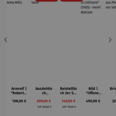
Armreif |
Ausziehtis
Beistelltis
Bild |
Bri
"Roberta"
ch
ch 2er Set
"Offenes
– Anna
Aluminium
– Dalias
Fenster in
Esp
Regulärer Preis:
Verkaufspreis:
Verkaufspreis:
Regulärer Preis:
Re
108,00 €
699,00 €
149,00 €
490,00 €
32
Mütz
– Valor
Collioure"
ech
Regulärer Preis:
Regulärer Preis:
(1905) -
Por
UVP
899,00 €
UVP
199,00 €
Henri
| 4
Matisse