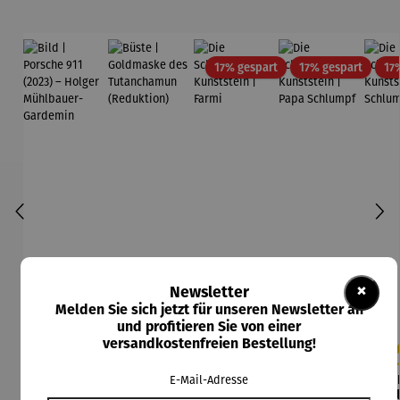
Rabatt
Rabatt
17% gespart
17% gespart
17
×
Newsletter
Melden Sie sich jetzt für unseren Newsletter an
und profitieren Sie von einer
versandkostenfreien Bestellung!
Bild |
Büste |
Die
Die
E-Mail-Adresse
Durchschnittliche Bewertung von 5 von
Durchschnittliche Be
Durc
Porsche
Goldmask
Schlümpfe
Schlümpfe
Sch