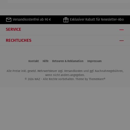
Versandkostenfrei ab 90 €
Exklusiver Rabatt für Newsletter-Abo
SERVICE
RECHTLICHES
Kontakt
Hilfe
Retouren & Reklamation
Impressum
Alle Preise inkl. gesetzl. Mehrwertsteuer zzgl.
Versandkosten
und ggf. Nachnahmegebühren,
wenn nicht anders angegeben.
© 2026 WAZ - Alle Rechte vorbehalten. Theme by
ThemeWare®