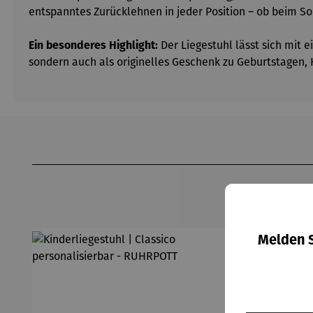
entspanntes Zurücklehnen in jeder Position – ob beim S
Ein besonderes Highlight:
Der Liegestuhl lässt sich mit 
sondern auch als originelles Geschenk zu Geburtstagen,
Produktgalerie überspringen
Melden S