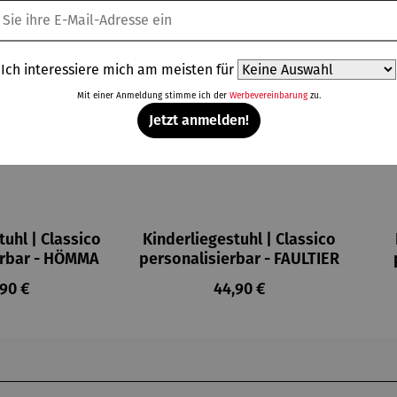
Ich interessiere mich am meisten für
Mit einer Anmeldung stimme ich der
Werbevereinbarung
zu.
Jetzt anmelden!
tuhl | Classico
Kinderliegestuhl | Classico
erbar - HÖMMA
personalisierbar - FAULTIER
ulärer Preis:
Regulärer Preis:
,90 €
44,90 €