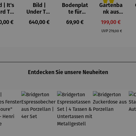
d | It's
Bild |
Bodenplat
Gartenba
Durchschnittlich
rd To
Under The
te für
nk aus
 Rich
Whisper
Feuerkorb
Teakholz –
ulärer Preis:
Regulärer Preis:
Regulärer Preis:
Verkaufspreis:
0,00 €
640,00 €
69,90 €
199,00 €
023) –
Of
rund Ø 70
Anker
Regulärer Preis:
chael
Mystery
cm
UVP
219,00 €
annsch
(2024) –
midt
Lana Frey
Entdecken Sie unsere Neuheiten