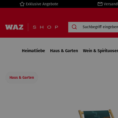
Exklusive Angebote
Versand
springen
Zur Hauptnavigation springen
Heimatliebe
Haus & Garten
Wein & Spirituose
Haus & Garten
Bildergalerie überspringen