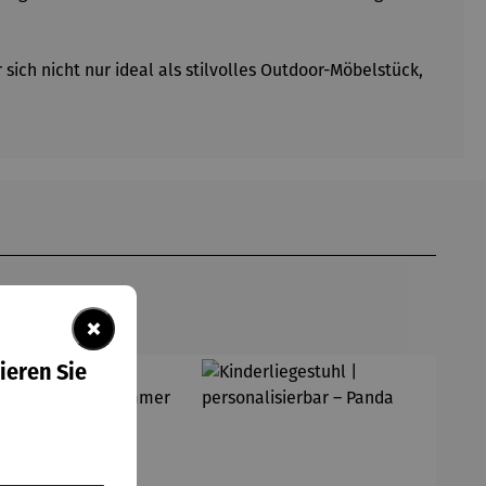
ich nicht nur ideal als stilvolles Outdoor-Möbelstück,
×
ieren Sie