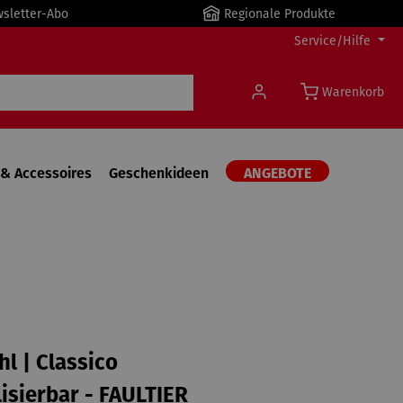
wsletter-Abo
Regionale Produkte
Service/Hilfe
Warenkorb
& Accessoires
Geschenkideen
ANGEBOTE
hl | Classico
isierbar - FAULTIER