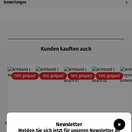
Bewertungen
Produktgalerie überspringen
Kunden kauften auch
Rabatt
Rabatt
Rabatt
Rabatt
10% gespart
10% gespart
10% gespart
10% gespart
×
Newsletter
Melden Sie sich jetzt für unseren Newsletter an