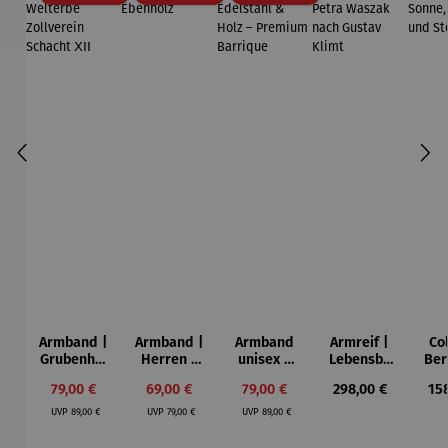
Armband |
Armband |
Armband
Armreif |
Col
Grubenhol
Herren –
unisex |
Lebensba
Ber
z –
aus
Edelstahl
um –
– 
Verkaufspreis:
Verkaufspreis:
Verkaufspreis:
Regulärer Preis:
Reg
79,00 €
69,00 €
79,00 €
298,00 €
15
Welterbe
Ebenholz
& Holz –
Petra
Mon
Regulärer Preis:
Regulärer Preis:
Regulärer Preis:
Zollverein
Premium
Waszak
S
UVP
89,00 €
UVP
79,00 €
UVP
89,00 €
Schacht
Barrique
nach
ⅩⅠⅠ
Gustav