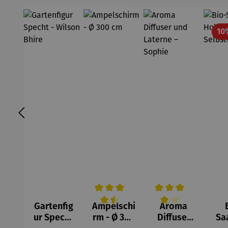
10
Gartenfig
Ampelschi
Aroma
Durchschnittliche Bewertung von 4.5 
Durchschnittliche Be
ur Specht
rm - Ø 300
Diffuser
Sa