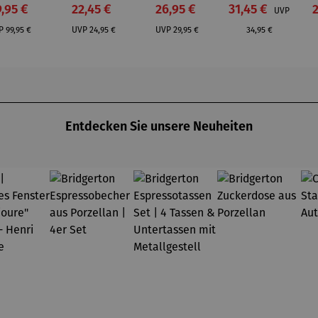
zbox L
Holzbox S
Holzbox S
Holzbox S
rkaufspreis:
Verkaufspreis:
Verkaufspreis:
Verkaufspreis:
V
,95 €
22,45 €
26,95 €
31,45 €
UVP
-
- Herbst
-
-
Regulärer Preis:
Regulärer Preis:
Regulärer Preis:
Regulärer Preis:
bstver
Historisch
Hochbeet
P
99,95 €
UVP
24,95 €
UVP
29,95 €
34,95 €
orger
es
Gemüse
Entdecken Sie unsere Neuheiten