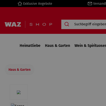
Exklusive Angebote
Versand
springen
Zur Hauptnavigation springen
Heimatliebe
Haus & Garten
Wein & Spirituose
Haus & Garten
Bildergalerie überspringen