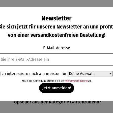
Newsletter
ie sich jetzt für unseren Newsletter an und profit
von einer versandkostenfreien Bestellung!
Die
Figur |
Figur |
Figur |
E-Mail-Adresse
on 5 Sternen
wertung von 5 von 5 Sternen
hschnittliche Bewertung von 5 von 5 Sternen
lümpfe
Blaumeise
Buchfink
Gimpelpa
aus
ar
rkaufspreis:
Verkaufspreis:
Regulärer Preis:
Regulärer Prei
,00 €
44,95 €
44,95 €
75,00 €
ststei
Regulärer Preis:
Regulärer Preis:
n |
P
59,00 €
UVP
55,00 €
lumpfi
Ich interessiere mich am meisten für
ne
Mit einer Anmeldung stimme ich der
Werbevereinbarung
zu.
Jetzt anmelden!
Topseller aus der Kategorie Gartenzubehör