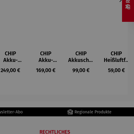
CHIP
CHIP
CHIP
CHIP
Akku-
Akku-
Akkuschra
Heißluftfri
Staubsau
Staubsau
uber
tteuse
s:
Regulärer Preis:
Regulärer Preis:
Regulärer Preis:
Regulärer P
249,00 €
169,00 €
99,00 €
59,00 €
ger
ger DS02
AutoClean
wsletter-Abo
Regionale Produkte
RECHTLICHES