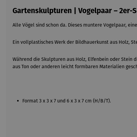
Gartenskulpturen | Vogelpaar – 2er-
Alle Vögel sind schon da. Dieses muntere Vogelpaar, ein
Ein vollplastisches Werk der Bildhauerkunst aus Holz, St
Während die Skulpturen aus Holz, Elfenbein oder Stein
aus Ton oder anderen leicht formbaren Materialien gesc
Format 3 x 3 x 7 und 6 x 3 x 7 cm (H/B/T).