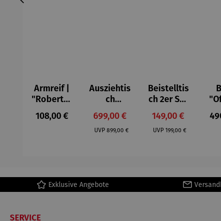
Armreif |
Ausziehtis
Beistelltis
B
"Roberta"
ch
ch 2er Set
"O
– Anna
Aluminium
– Dalias
Fen
Regulärer Preis:
Verkaufspreis:
Verkaufspreis:
Reg
108,00 €
699,00 €
149,00 €
49
Mütz
– Valor
Col
Regulärer Preis:
Regulärer Preis:
(1
UVP
899,00 €
UVP
199,00 €
H
Ma
Exklusive Angebote
Versand
SERVICE