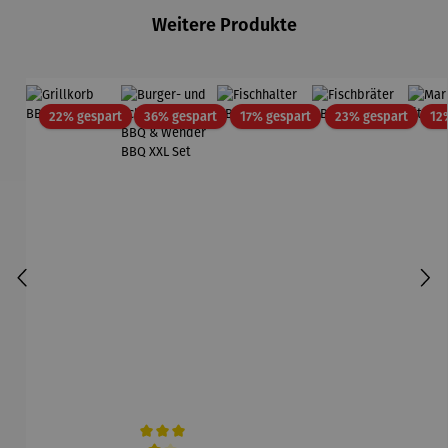
Weitere Produkte
Rabatt
Rabatt
Rabatt
Rabatt
22% gespart
36% gespart
17% gespart
23% gespart
12