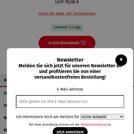
UVP
79,95 €
Preise inkl. MwSt. zzgl. Versandkosten
Lieferzeit: 2-3 Tage
In den Warenkorb
×
Newsletter
Melden Sie sich jetzt für unseren Newsletter an
und profitieren Sie von einer
versandkostenfreien Bestellung!
Beschreibung
E-Mail-Adresse
Details
Informationen zum Hersteller
Ich interessiere mich am meisten für
Bewertungen
Mit einer Anmeldung stimme ich der
Werbevereinbarung
zu.
Magazinbeitrag
Jetzt anmelden!