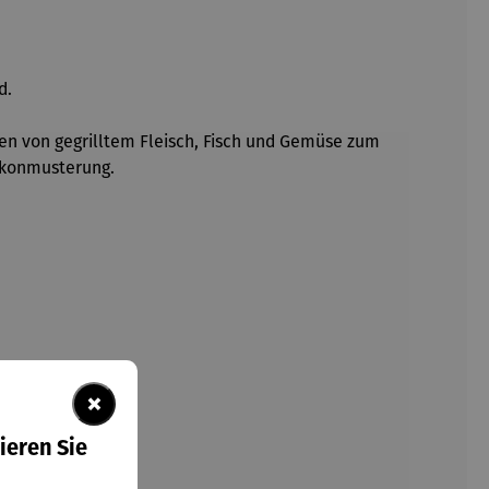
d.
eren von gegrilltem Fleisch, Fisch und Gemüse zum
likonmusterung.
×
ieren Sie