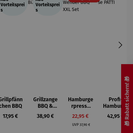
Vorteilsprei
Vorteilsprei
s
s
🎁 Rabatt sichern! 🎁
Grillpfänn
Grillzange
Hamburge
Profi-
chen BBQ
BBQ &
rpresse
Hamburge
Triangel
BBQ &
rpresse
:
Regulärer Preis:
Regulärer Preis:
Verkaufspreis:
Regulärer P
17,95 €
38,90 €
22,95 €
42,95 €
Bürste
Wender
PÄTTI
:
Regulärer Preis:
BBQ Set
BBQ XXL
UVP
37,90 €
Set