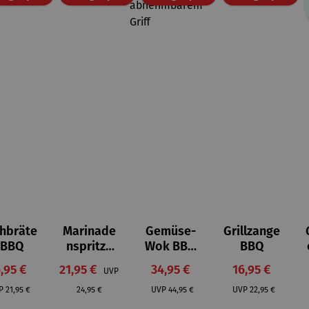
chbräte
Marinade
Gemüse-
Grillzange
on 5 Sternen
 BBQ
nspritze
Wok BBQ
BBQ
BBQ
mit
rkaufspreis:
Verkaufspreis:
Verkaufspreis:
Verkaufspreis
,95 €
21,95 €
34,95 €
16,95 €
UVP
abnehmb
Regulärer Preis:
Regulärer Preis:
Regulärer Preis:
Regulärer Preis
arem Griff
P
21,95 €
24,95 €
UVP
44,95 €
UVP
22,95 €