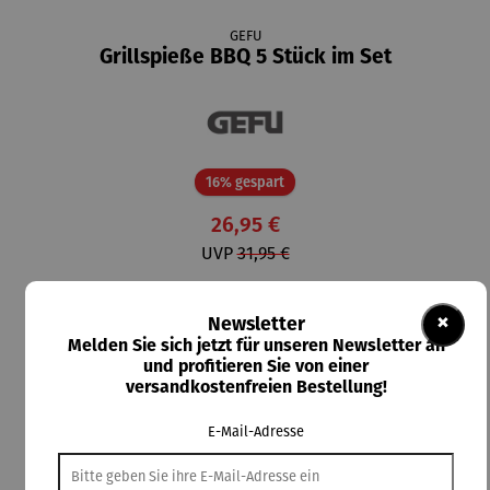
GEFU
Grillspieße BBQ 5 Stück im Set
Rabatt
16% gespart
26,95 €
UVP
31,95 €
Preise inkl. MwSt. zzgl. Versandkosten
×
Newsletter
Melden Sie sich jetzt für unseren Newsletter an
Lieferzeit: 2-3 Tage
und profitieren Sie von einer
versandkostenfreien Bestellung!
In den Warenkorb
E-Mail-Adresse