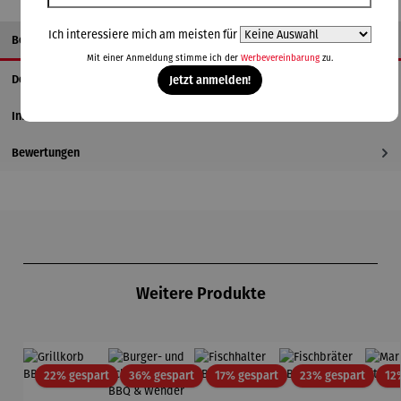
Ich interessiere mich am meisten für
Beschreibung
Mit einer Anmeldung stimme ich der
Werbevereinbarung
zu.
Details
Jetzt anmelden!
Informationen zum Hersteller
Bewertungen
Produktgalerie überspringen
Weitere Produkte
Rabatt
Rabatt
Rabatt
Rabatt
22% gespart
36% gespart
17% gespart
23% gespart
12