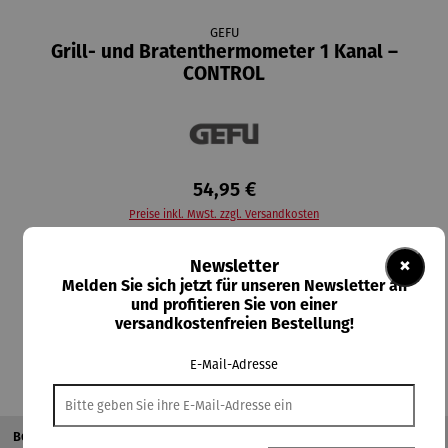
GEFU
Grill- und Bratenthermometer 1 Kanal –
CONTROL
54,95 €
Preise inkl. MwSt. zzgl. Versandkosten
Lieferzeit: 2-3 Tage
×
Newsletter
Melden Sie sich jetzt für unseren Newsletter an
und profitieren Sie von einer
In den Warenkorb
versandkostenfreien Bestellung!
E-Mail-Adresse
Beschreibung