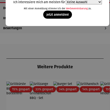
Ich interessiere mich am meisten für
Details
Mit einer Anmeldung stimme ich der
Werbevereinbarung
zu.
Jetzt anmelden!
Informationen zum Hersteller
Bewertungen
Produktgalerie überspringen
Weitere Produkte
Rabatt
Rabatt
Rabatt
Rabatt
15% gespart
33% gespart
34% gespart
14% gespart
15