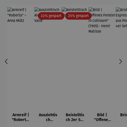
Rabatt
Rabatt
22% gespart
25% gespart
Armreif |
Ausziehtis
Beistelltis
Bild |
Bri
"Roberta"
ch
ch 2er Set
"Offenes
– Anna
Aluminium
– Dalias
Fenster in
Esp