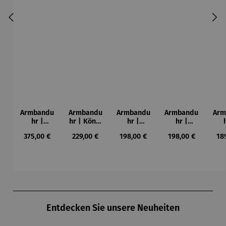
Armbandu
Armbandu
Armbandu
Armbandu
Arm
hr |
hr | König
hr |
hr |
Chronogra
der Türme
Kreise in
Künstler
Led
Regulärer Preis:
Regulärer Preis:
Regulärer Preis:
Regulärer Preis:
Reg
375,00 €
229,00 €
198,00 €
198,00 €
18
ph –
-
einem
Mondrian
ba
Flieger
Friedensr
Kreis –
– Tableau
L
eich
Künstler
Nr. IV
Hundertw
Wassily
asser
Kandinsky
Produktgalerie überspringen
Entdecken Sie unsere Neuheiten