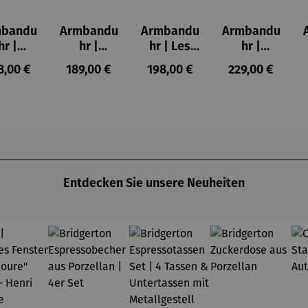
mbandu
Armbandu
Armbandu
Armbandu
hr |
hr |
hr | Les
hr |
nstler
Lederarm
Nymphéas
Schönheit
gulärer Preis:
Regulärer Preis:
Regulärer Preis:
Regulärer Prei
8,00 €
189,00 €
198,00 €
229,00 €
ndrian
band –
– Claude
ist zeitlos
ableau
Läuft
Monet
–
r. IV
Friedensr
eich
Hundertw
asser
Entdecken Sie unsere Neuheiten