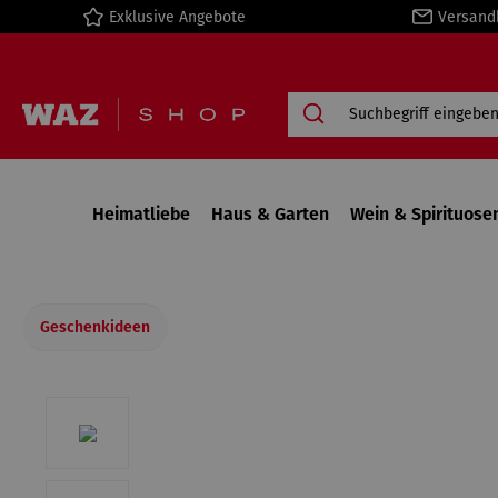
Exklusive Angebote
Versand
springen
Zur Hauptnavigation springen
Heimatliebe
Haus & Garten
Wein & Spirituose
Geschenkideen
Bildergalerie überspringen