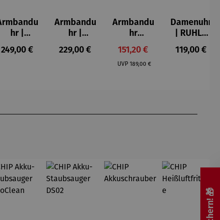
Armbandu
Armbandu
Armbandu
Damenuhr
hr |
hr |
hr
| RUHLA
Walnussh
Zeitfinder
Bochum –
Style
s:
Regulärer Preis:
Regulärer Preis:
Verkaufspreis:
Regulärer P
249,00 €
229,00 €
151,20 €
119,00 €
olz –
Seelenbau
Limited
20417-8
Regulärer Preis:
Sendeschl
m –
Edition
UVP
189,00 €
uss
Friedensr
eich
Hundertw
asser