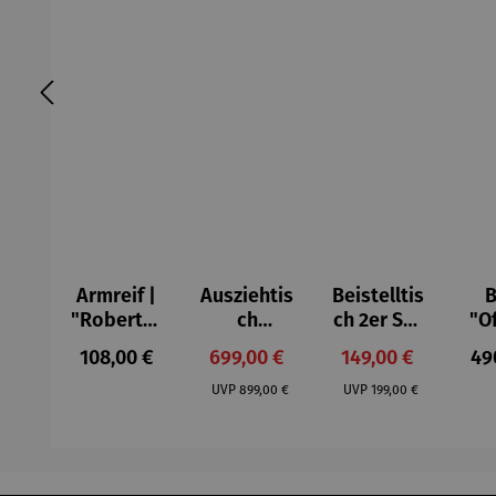
Armreif |
Ausziehtis
Beistelltis
B
"Roberta"
ch
ch 2er Set
"O
– Anna
Aluminium
– Dalias
Fen
Regulärer Preis:
Verkaufspreis:
Verkaufspreis:
Reg
108,00 €
699,00 €
149,00 €
49
Mütz
– Valor
Col
Regulärer Preis:
Regulärer Preis:
(1
UVP
899,00 €
UVP
199,00 €
H
Ma