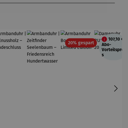
107,10 €
Rabatt
20% gespart
Abo-
Vorteilsprei
s