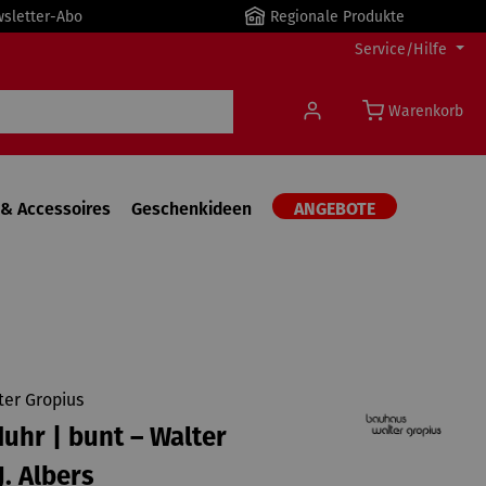
wsletter-Abo
Regionale Produkte
Service/Hilfe
Warenkorb
& Accessoires
Geschenkideen
ANGEBOTE
er Gropius
hr | bunt – Walter
J. Albers