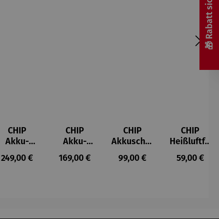
🎁 Rabatt sichern! 🎁
CHIP
CHIP
CHIP
CHIP
Akku-
Akku-
Akkuschra
Heißluftfri
Staubsau
Staubsau
uber
tteuse
s:
Regulärer Preis:
Regulärer Preis:
Regulärer Preis:
Regulärer P
249,00 €
169,00 €
99,00 €
59,00 €
ger
ger DS02
AutoClean