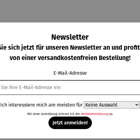
Newsletter
ie sich jetzt für unseren Newsletter an und profit
von einer versandkostenfreien Bestellung!
E-Mail-Adresse
mbandu
Armbandu
Armbandu
Armbandu
hr |
hr |
hr |
hr |
KANIA
ASKANIA
ASKANIA
ASKANIA
ulärer Preis:
Regulärer Preis:
Regulärer Preis:
Regulärer Preis
90,00 €
2.190,00 €
1.490,00 €
1.790,00 €
Ich interessiere mich am meisten für
C.
Taifun
Taifun mit
Tegel
mberg
Automatik
Leuchtziff
Mitte
Mit einer Anmeldung stimme ich der
Werbevereinbarung
zu.
t Déco
erblatt
Automaik
Jetzt anmelden!