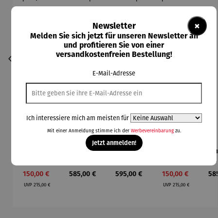
×
Newsletter
Melden Sie sich jetzt für unseren Newsletter an
und profitieren Sie von einer
versandkostenfreien Bestellung!
E-Mail-Adresse
Ich interessiere mich am meisten für
Mit einer Anmeldung stimme ich der
Werbevereinbarung
zu.
Jetzt anmelden!
Armbandu
Armbandu
Armbandu
Armbandu
Arm
hr |
hr |
hr |
hr | beige
hr 
schwarz &
Atrium
Atrium
– Bauhaus
| 
Verkaufspreis:
Regulärer Preis:
Regulärer Preis:
Verkaufspreis:
Reg
150,00 €
585,00 €
595,00 €
150,00 €
58
weiß –
Automatik
Automatik
Walter
Aut
Regulärer Preis:
Regulärer Preis:
Walter
uhr -
uhr -
Gropius
u
UVP
215,00 €
UVP
215,00 €
Gropius J.
Walter
Walter
W
Albers
Gropius
Gropius
Gr