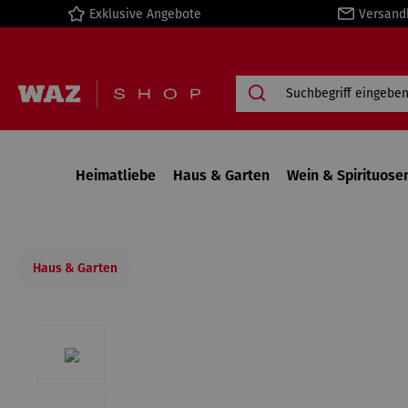
Exklusive Angebote
Versand
springen
Zur Hauptnavigation springen
Heimatliebe
Haus & Garten
Wein & Spirituose
Haus & Garten
Bildergalerie überspringen