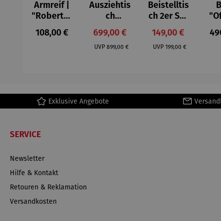
Armreif |
Ausziehtis
Beistelltis
B
"Roberta"
ch
ch 2er Set
"O
– Anna
Aluminium
– Dalias
Fen
Regulärer Preis:
Verkaufspreis:
Verkaufspreis:
Reg
108,00 €
699,00 €
149,00 €
49
Mütz
– Valor
Col
Regulärer Preis:
Regulärer Preis:
(1
UVP
899,00 €
UVP
199,00 €
H
Ma
Exklusive Angebote
Versand
SERVICE
Newsletter
Hilfe & Kontakt
Retouren & Reklamation
Versandkosten