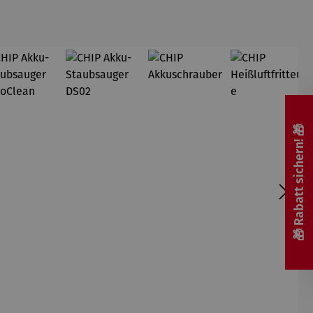
🎁 Rabatt sichern! 🎁