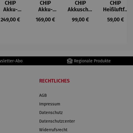
CHIP
CHIP
CHIP
CHIP
Akku-
Akku-
Akkuschra
Heißluftfri
Staubsau
Staubsau
uber
tteuse
s:
Regulärer Preis:
Regulärer Preis:
Regulärer Preis:
Regulärer P
249,00 €
169,00 €
99,00 €
59,00 €
ger
ger DS02
AutoClean
wsletter-Abo
Regionale Produkte
RECHTLICHES
AGB
Impressum
Datenschutz
Datenschutzcenter
Widerrufsrecht