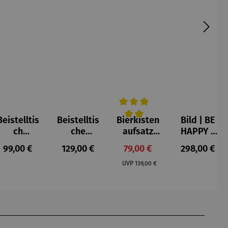
Beistelltis
Beistelltis
Bierkisten
Bild | BE
e Bewertung von 5 von 5 Sternen
Durchschnittliche Bewertung v
ch
che
aufsatz
HAPPY –
Teakholz
Teakholz –
Teak mit
Michael
s:
Regulärer Preis:
Regulärer Preis:
Verkaufspreis:
Regulärer P
99,00 €
129,00 €
79,00 €
298,00 €
rund –
Verwood
Klappe
Pfannsch
Regulärer Preis:
Milton
midt
UVP
139,00 €