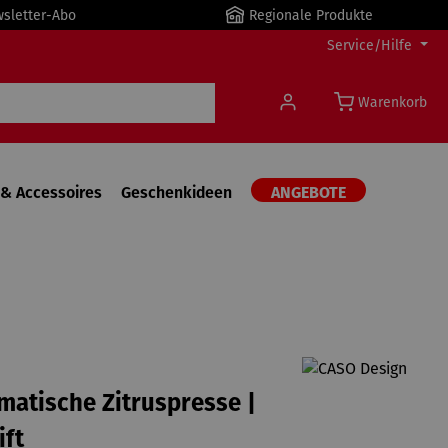
wsletter-Abo
Regionale Produkte
Service/Hilfe
Warenkorb
& Accessoires
Geschenkideen
ANGEBOTE
matische Zitruspresse |
ift