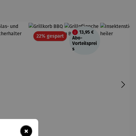
13,95 €
Rabatt
22% gespart
Abo-
Vorteilsprei
s
×