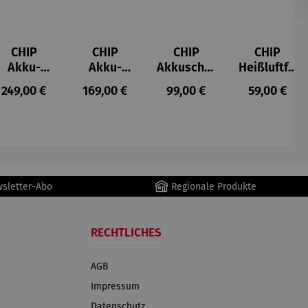
CHIP
CHIP
CHIP
CHIP
Akku-
Akku-
Akkuschra
Heißluftfri
Staubsau
Staubsau
uber
tteuse
s:
Regulärer Preis:
Regulärer Preis:
Regulärer Preis:
Regulärer P
249,00 €
169,00 €
99,00 €
59,00 €
ger
ger DS02
AutoClean
wsletter-Abo
Regionale Produkte
RECHTLICHES
AGB
Impressum
Datenschutz