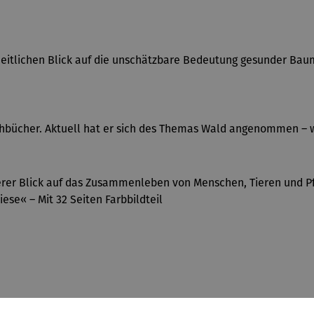
heitlichen Blick auf die unschätzbare Bedeutung gesunder Baum
chbücher. Aktuell hat er sich des Themas Wald angenommen – 
nderer Blick auf das Zusammenleben von Menschen, Tieren und 
se« – Mit 32 Seiten Farbbildteil