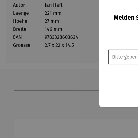
Autor
Jan Haft
Laenge
221 mm
Melden S
Hoehe
27 mm
Breite
146 mm
EAN
9783328603634
Groesse
2.7 x 22 x 14.5
Produktgalerie überspringen