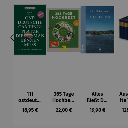
111
365 Tage
Alles
Au
ostdeutsc
Hochbeet
fließt Der
lte
he
Ernteglüc
Rhein |
von
Regulärer Preis:
Regulärer Preis:
Regulärer Preis:
Re
18,95 €
22,00 €
19,90 €
12
Campingp
k das
Eine Reise
B
lätze
ganze Jahr
| Bilder |
Geschicht