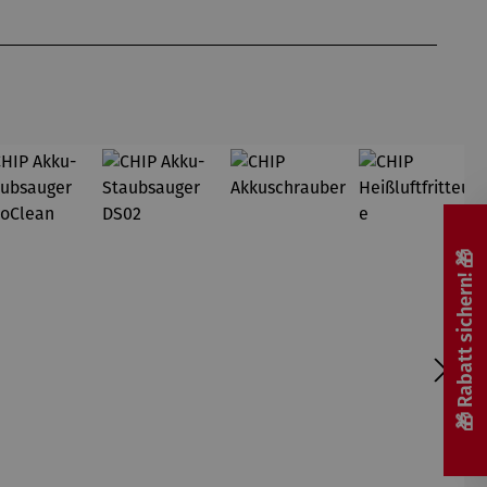
Gemüse,
Volksaufs
Kräuter,
tand
Pilze,
Sprossen
und Co.
auch bei
dir zu
Hause. Wir
mögen's
nachhaltig
: Mit
🎁 Rabatt sichern! 🎁
Regrow-
Projekten