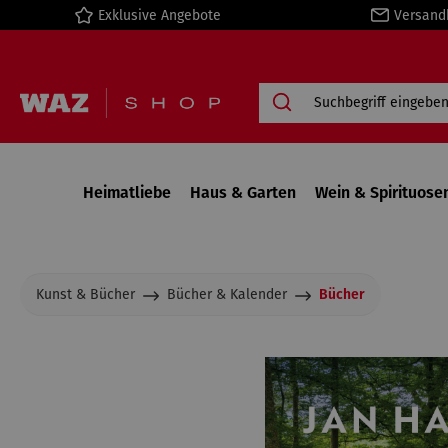
Exklusive Angebote
Versand
springen
Zur Hauptnavigation springen
Heimatliebe
Haus & Garten
Wein & Spirituose
Kunst & Bücher
Bücher & Kalender
Bücher
Bildergalerie überspringen