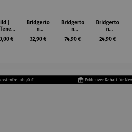
ild |
Bridgerto
Bridgerto
Bridgerto
ffenes
n
n
n
ster in
Espresso
Espressot
Zuckerdo
ulärer Preis:
Regulärer Preis:
Regulärer Preis:
Regulärer Prei
0,00 €
32,90 €
74,90 €
24,90 €
lioure"
becher
assen Set
se aus
905) -
aus
| 4 Tassen
Porzellan
enri
Porzellan
&
tisse
| 4er Set
Untertass
en mit
Metallges
kostenfrei ab 90 €
Exklusiver Rabatt für Ne
tell