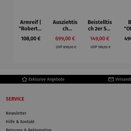
Armreif |
Ausziehtis
Beistelltis
B
"Roberta"
ch
ch 2er Set
"O
– Anna
Aluminium
– Dalias
Fen
Regulärer Preis:
Verkaufspreis:
Verkaufspreis:
Reg
108,00 €
699,00 €
149,00 €
49
Mütz
– Valor
Col
Regulärer Preis:
Regulärer Preis:
(1
UVP
899,00 €
UVP
199,00 €
H
Ma
Exklusive Angebote
Versand
SERVICE
Newsletter
Hilfe & Kontakt
Retouren & Reklamation