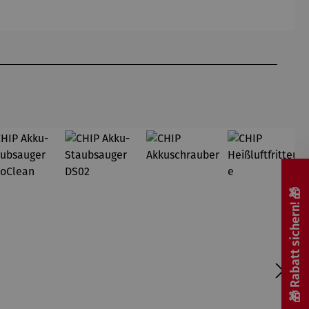
Jetzt
nds
Luxusausg
gedeihen
großer
abe
Gemüse,
Volksaufs
Kräuter,
tand
Pilze,
Sprossen
und Co.
auch bei
dir zu
Hause. Wir
mögen's
nachhaltig
🎁 Rabatt sichern! 🎁
: Mit
Regrow-
Projekten