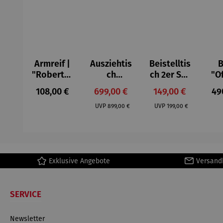
Armreif |
Ausziehtis
Beistelltis
B
"Roberta"
ch
ch 2er Set
"O
– Anna
Aluminium
– Dalias
Fen
Regulärer Preis:
Verkaufspreis:
Verkaufspreis:
Reg
108,00 €
699,00 €
149,00 €
49
Mütz
– Valor
Col
Regulärer Preis:
Regulärer Preis:
(1
UVP
899,00 €
UVP
199,00 €
H
Ma
Exklusive Angebote
Versand
SERVICE
Newsletter