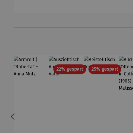
lätze
ganze Jahr
n
pra
er
Produktgalerie überspringen
EA
Rabatt
Rabatt
22% gespart
25% gespart