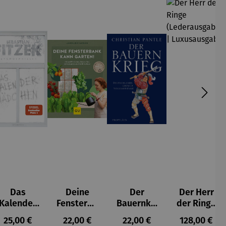
Das
Deine
Der
Der Herr
Kalender
Fensterba
Bauernkri
der Ringe
mädchen
nk kann
eg
(Lederaus
s:
Regulärer Preis:
Regulärer Preis:
Regulärer Preis:
Regulärer P
25,00 €
22,00 €
22,00 €
128,00 €
Thriller
Garten!
Deutschla
gabe) |