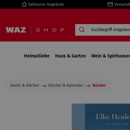
Exklusive Angebote
Versand
springen
Zur Hauptnavigation springen
Heimatliebe
Haus & Garten
Wein & Spirituose
Kunst & Bücher
Bücher & Kalender
Bücher
Bildergalerie überspringen