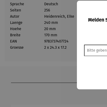
Sprache
Deutsch
Seiten
256
Autor
Heidenreich, Elke
Melden S
Laenge
240 mm
Hoehe
20 mm
Breite
170 mm
EAN
9783737407724
Groesse
2 x 24.3 x 17.2
Produktgalerie überspringen