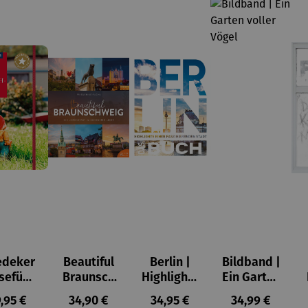
edeker
Beautiful
Berlin |
Bildband |
seführ
Braunsch
Highlights
Ein Garten
er
weig | Die
einer
voller
gulärer Preis:
Regulärer Preis:
Regulärer Preis:
Regulärer Prei
,95 €
34,90 €
34,95 €
34,99 €
tschla
Löwensta
fasziniere
Vögel