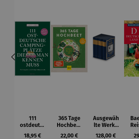
111
365 Tage
Ausgewäh
Ba
ostdeutsc
Hochbeet
lte Werke
Rei
he
Ernteglüc
von Vicki
Regulärer Preis:
Regulärer Preis:
Regulärer Preis:
Re
18,95 €
22,00 €
128,00 €
29
Campingp
k das
Baum
Deu