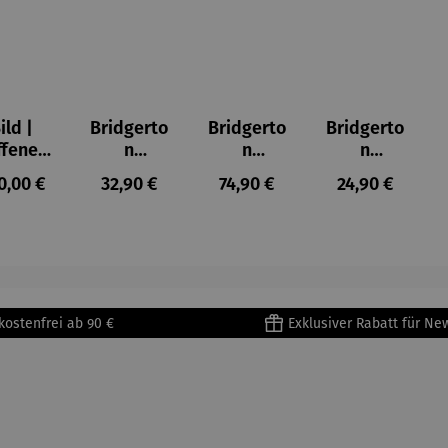
ild |
Bridgerto
Bridgerto
Bridgerto
ffenes
n
n
n
ster in
Espresso
Espressot
Zuckerdo
ulärer Preis:
Regulärer Preis:
Regulärer Preis:
Regulärer Prei
0,00 €
32,90 €
74,90 €
24,90 €
lioure"
becher
assen Set
se aus
905) -
aus
| 4 Tassen
Porzellan
enri
Porzellan
&
tisse
| 4er Set
Untertass
en mit
Metallges
kostenfrei ab 90 €
Exklusiver Rabatt für Ne
tell