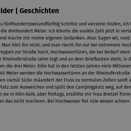
Bilder | Geschichten
u fünfhundertzweiundfünfzig Schritte und vierzehn Stufen, i
 um die dreihundert Meter. Ich könnte die exakte Zahl jetzt in 
n und mache mir meine eigenen Gedanken. Also: Sagen wir, rund d
 Man hört ihn nicht, und man riecht ihn nur bei extremem Hoch
, Treppen zur Straße hoch, Hochwassertüren, die bei Bedarf obe
e Rheinuferstraße lahm legt und an dem Briefkasten steht, in 
 die drei Meter. Köln hat in den letzten Jahren viele Million
 9,40 Meter werden die Hochwassertüren an der Rheinuferstraße 
en »schäl Sick« mäandert der Fluss zu normalen Zeiten sanft 
 Platz zum Ausweichen und spült den Campingplatz weg, auf dem
ie in Köln Kalk, aber freitags, erzählte mir Frau Bretzel fre
man das nicht machen«. Bei Hochwasser fiel »Sie wissen schon« 