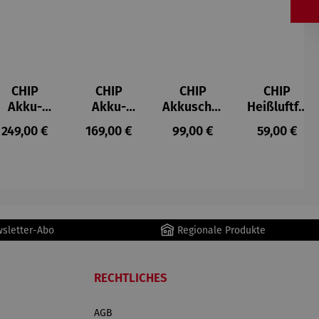
CHIP
CHIP
CHIP
CHIP
Akku-
Akku-
Akkuschra
Heißluftfri
Staubsau
Staubsau
uber
tteuse
s:
Regulärer Preis:
Regulärer Preis:
Regulärer Preis:
Regulärer P
249,00 €
169,00 €
99,00 €
59,00 €
ger
ger DS02
AutoClean
wsletter-Abo
Regionale Produkte
RECHTLICHES
AGB