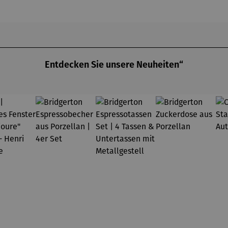
d mit
dt im
nden
ktisch
schönsten
Stadt
 Karte
Licht
SY ZIP
Entdecken Sie unsere Neuheiten“