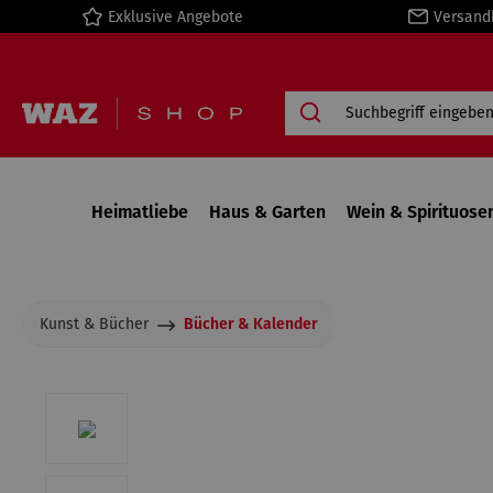
Exklusive Angebote
Versand
springen
Zur Hauptnavigation springen
Heimatliebe
Haus & Garten
Wein & Spirituose
Kunst & Bücher
Bücher & Kalender
Bildergalerie überspringen