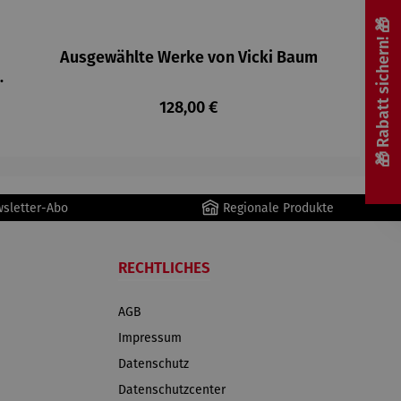
🎁 Rabatt sichern! 🎁
Ausgewählte Werke von Vicki Baum
e
s
 Preis:
Regulärer Preis:
128,00 €
g
wsletter-Abo
Regionale Produkte
RECHTLICHES
AGB
Impressum
Datenschutz
Datenschutzcenter