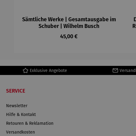
Sämtliche Werke | Gesamtausgabe im
Schuber | Wilhelm Busch
R
Regulärer Preis:
45,00 €
Sc
Exklusive Angebote
Versand
SERVICE
Newsletter
Hilfe & Kontakt
Retouren & Reklamation
Versandkosten