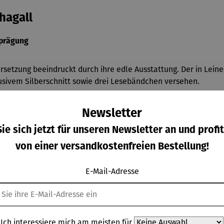
hagall
rprägung
rsetzung beeindruckt durch ihre edle Ausstattung. Der in Lein
ivem Silberschnitt sowie drei Lesebändchen versehen.
im Großformat verleihen der Bibel eine besondere künstlerische
Newsletter
em Buchständer.
ie sich jetzt für unseren Newsletter an und profit
von einer versandkostenfreien Bestellung!
 einem wertvollen Erinnerungsstück und einem besonderen Gesc
E-Mail-Adresse
Ich interessiere mich am meisten für