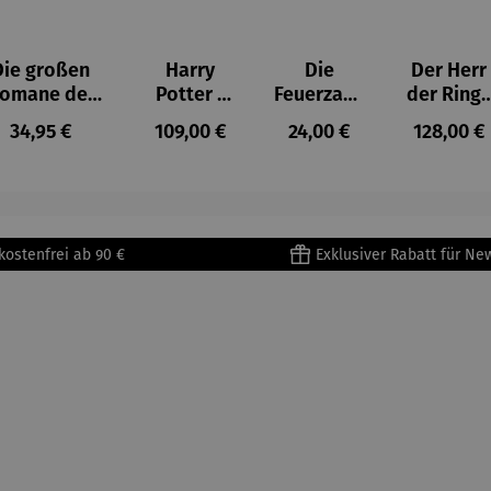
Die großen
Harry
Die
Der Herr
omane der
Potter |
Feuerzang
der Ring
Brontë-
Jubiläums
enbowle |
(Lederau
Regulärer Preis:
Regulärer Preis:
Regulärer Preis:
Regulärer
34,95 €
109,00 €
24,00 €
128,00 €
hwestern | 5
-
Kleine
gabe) |
Bände im
Hörbuche
Schmucka
Luxusaus
Schuber
dition von
usgabe
abe
Rufus
Beck
kostenfrei ab 90 €
Exklusiver Rabatt für Ne