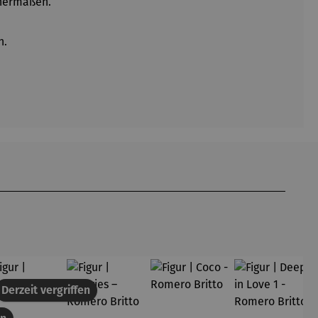
chermaßen.
n.
att
Derzeit vergriffen