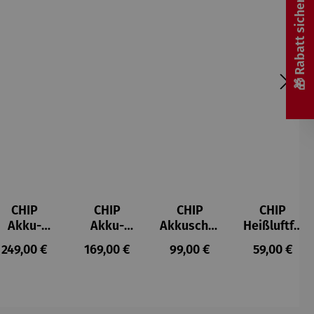
🎁 Rabatt sichern! 🎁
CHIP
CHIP
CHIP
CHIP
Akku-
Akku-
Akkuschra
Heißluftfri
Staubsau
Staubsau
uber
tteuse
s:
Regulärer Preis:
Regulärer Preis:
Regulärer Preis:
Regulärer P
249,00 €
169,00 €
99,00 €
59,00 €
ger
ger DS02
AutoClean