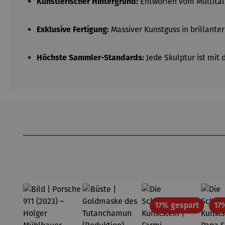
Künstlerischer Hintergrund:
Entworfen vom Multital
Exklusive Fertigung:
Massiver Kunstguss in brillanter
Höchste Sammler-Standards:
Jede Skulptur ist mit
Produktgalerie überspringen
Rabatt
17% gespart
17