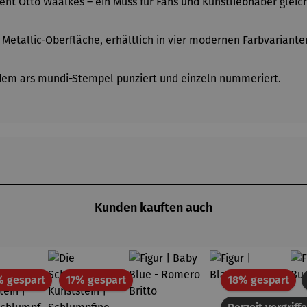
ent Otto Waalkes – ein Muss für Fans und Kunstliebhaber glei
 Metallic-Oberfläche, erhältlich in vier modernen Farbvariante
 dem ars mundi-Stempel punziert und einzeln nummeriert.
Kunden kauften auch
Rabatt
Rabatt
Rab
% gespart
17% gespart
18% gespart