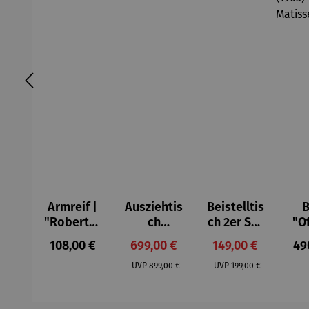
Armreif |
Ausziehtis
Beistelltis
B
"Roberta"
ch
ch 2er Set
"O
– Anna
Aluminium
– Dalias
Fen
Regulärer Preis:
Verkaufspreis:
Verkaufspreis:
Reg
108,00 €
699,00 €
149,00 €
49
Mütz
– Valor
Col
Regulärer Preis:
Regulärer Preis:
(1
UVP
899,00 €
UVP
199,00 €
H
Ma