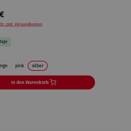
€
St. zzgl. Versandkosten
 Tage
uswählen
ange
pink
silber
In den Warenkorb