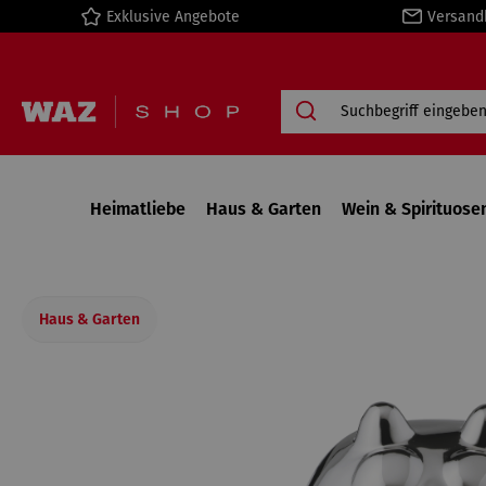
Exklusive Angebote
Versand
springen
Zur Hauptnavigation springen
Heimatliebe
Haus & Garten
Wein & Spirituose
Haus & Garten
Bildergalerie überspringen