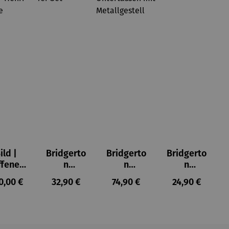
ild |
Bridgerto
Bridgerto
Bridgerto
ffenes
n
n
n
ster in
Espresso
Espressot
Zuckerdo
ulärer Preis:
Regulärer Preis:
Regulärer Preis:
Regulärer Prei
0,00 €
32,90 €
74,90 €
24,90 €
lioure"
becher
assen Set
se aus
905) -
aus
| 4 Tassen
Porzellan
enri
Porzellan
&
tisse
| 4er Set
Untertass