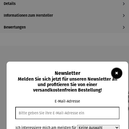
Details
Informationen zum Hersteller
Bewertungen
Produktgalerie überspringen
×
Kunden kauften auch
Newsletter
Melden Sie sich jetzt für unseren Newsletter an
und profitieren Sie von einer
versandkostenfreien Bestellung!
Rabatt
Derzeit vergriffen
18% gespart
Der
E-Mail-Adresse
Derzeit vergriffen
Ich interessiere mich am meisten für