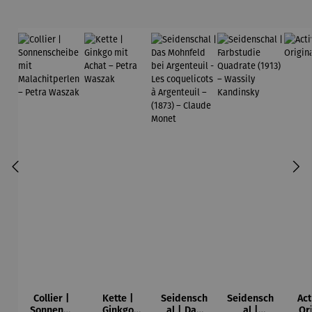
Collier |
Kette |
Seidensch
Seidensch
Act
Sonnensc
Ginkgo
al | Das
al |
Or