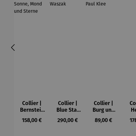
Collier |
Collier |
Collier |
Co
Bernstein
Blue Star
Burg und
H
– Sonne,
– Petra
Sonne –
Regulärer Preis:
Regulärer Preis:
Regulärer Preis:
Re
158,00 €
290,00 €
89,00 €
17
Mond und
Waszak
Paul Klee
Sterne