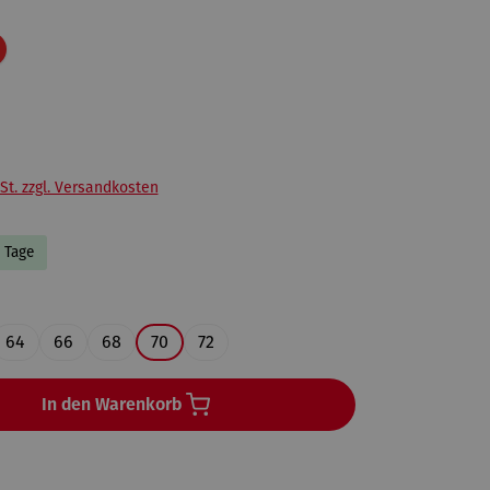
Rabatt
St. zzgl. Versandkosten
4 Tage
ählen
64
66
68
70
72
In den Warenkorb