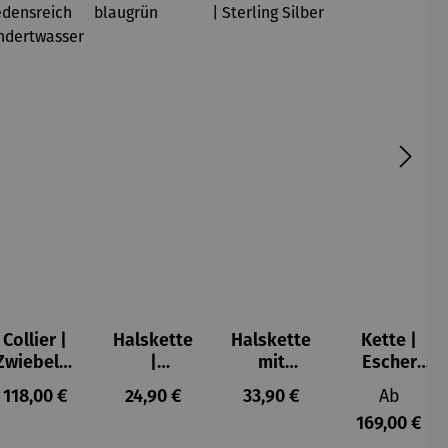
Collier |
Halskette
Halskette
Kette |
Zwiebeltu
|
mit
Escher
rm –
Hortensie
Katzenanh
Kugel
s:
Regulärer Preis:
Regulärer Preis:
Regulärer Preis:
Reguläre
118,00 €
24,90 €
33,90 €
Ab
Friedensr
blaugrün
änger |
169,00 €
eich
Sterling