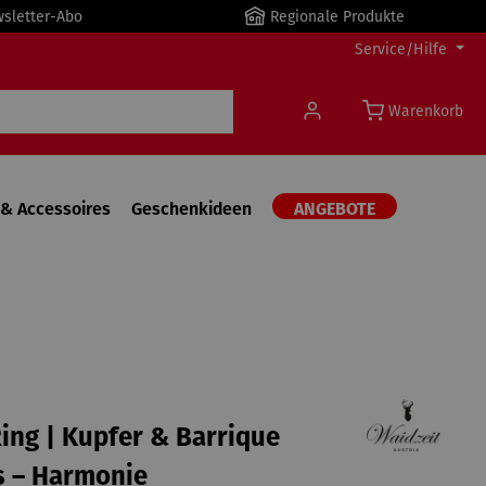
wsletter-Abo
Regionale Produkte
Service/Hilfe
Warenkorb
& Accessoires
Geschenkideen
ANGEBOTE
ing | Kupfer & Barrique
s – Harmonie