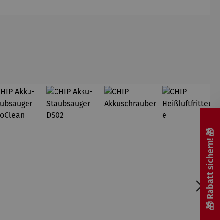
Hundertw
Silber
asser
🎁 Rabatt sichern! 🎁