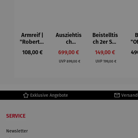
Armreif |
Ausziehtis
Beistelltis
B
"Roberta"
ch
ch 2er Set
"O
– Anna
Aluminium
– Dalias
Fen
Regulärer Preis:
Verkaufspreis:
Verkaufspreis:
Reg
108,00 €
699,00 €
149,00 €
49
Mütz
– Valor
Col
Regulärer Preis:
Regulärer Preis:
(1
UVP
899,00 €
UVP
199,00 €
H
Ma
Exklusive Angebote
Versand
SERVICE
Newsletter