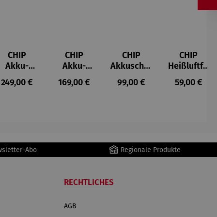
CHIP
CHIP
CHIP
CHIP
Akku-
Akku-
Akkuschra
Heißluftfri
Staubsau
Staubsau
uber
tteuse
s:
Regulärer Preis:
Regulärer Preis:
Regulärer Preis:
Regulärer P
249,00 €
169,00 €
99,00 €
59,00 €
ger
ger DS02
AutoClean
wsletter-Abo
Regionale Produkte
RECHTLICHES
AGB