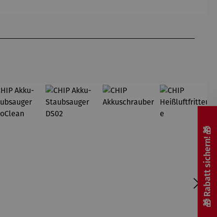
Hundertw
Silber
asser
🎁 Rabatt sichern! 🎁