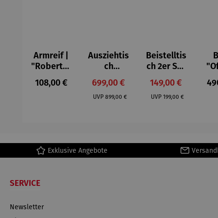
Armreif |
Ausziehtis
Beistelltis
B
"Roberta"
ch
ch 2er Set
"O
– Anna
Aluminium
– Dalias
Fen
Regulärer Preis:
Verkaufspreis:
Verkaufspreis:
Reg
108,00 €
699,00 €
149,00 €
49
Mütz
– Valor
Col
Regulärer Preis:
Regulärer Preis:
(1
UVP
899,00 €
UVP
199,00 €
H
Ma
Exklusive Angebote
Versand
SERVICE
Newsletter