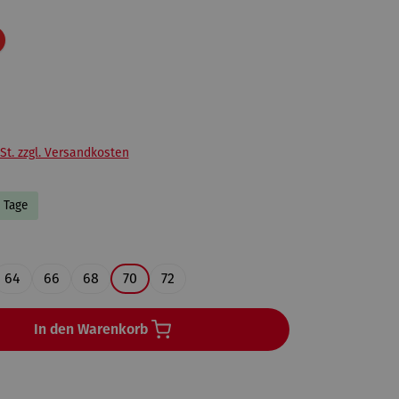
Rabatt
St. zzgl. Versandkosten
4 Tage
ählen
64
66
68
70
72
In den Warenkorb