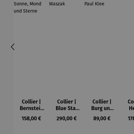
Collier |
Collier |
Collier |
Co
Bernstein
Blue Star
Burg und
H
– Sonne,
– Petra
Sonne –
Regulärer Preis:
Regulärer Preis:
Regulärer Preis:
Re
158,00 €
290,00 €
89,00 €
17
Mond und
Waszak
Paul Klee
Sterne