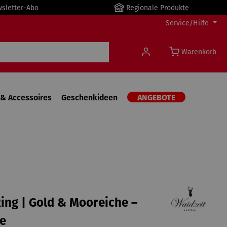
wsletter-Abo
Regionale Produkte
Service/Hilfe
Warenkorb
& Accessoires
Geschenkideen
ANGEBOTE
ing | Gold & Mooreiche –
e