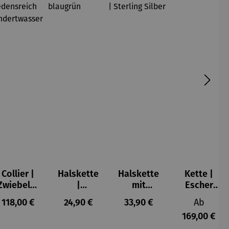
Collier |
Halskette
Halskette
Kette |
Zwiebeltu
|
mit
Escher
rm –
Hortensie
Katzenanh
Kugel
s:
Regulärer Preis:
Regulärer Preis:
Regulärer Preis:
Reguläre
118,00 €
24,90 €
33,90 €
Ab
Friedensr
blaugrün
änger |
169,00 €
eich
Sterling