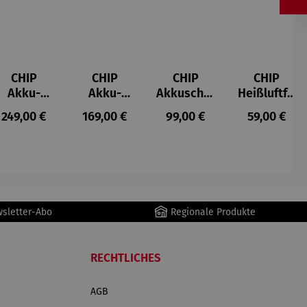
CHIP
CHIP
CHIP
CHIP
Akku-
Akku-
Akkuschra
Heißluftfri
Staubsau
Staubsau
uber
tteuse
s:
Regulärer Preis:
Regulärer Preis:
Regulärer Preis:
Regulärer P
249,00 €
169,00 €
99,00 €
59,00 €
ger
ger DS02
AutoClean
wsletter-Abo
Regionale Produkte
RECHTLICHES
AGB