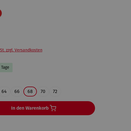
Rabatt
St. zzgl. Versandkosten
4 Tage
ählen
64
66
68
70
72
In den Warenkorb