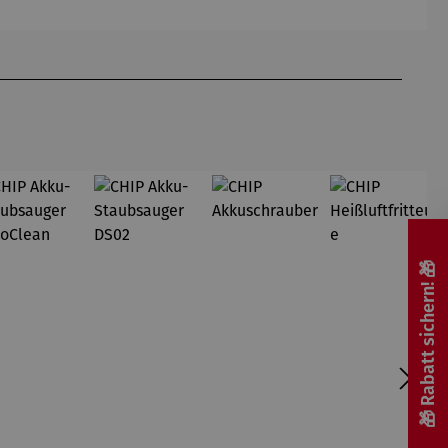
Hundertw
Silber
asser
🎁 Rabatt sichern! 🎁