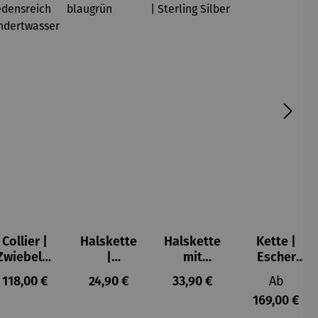
Collier |
Halskette
Halskette
Kette |
Zwiebeltu
|
mit
Escher
rm –
Hortensie
Katzenanh
Kugel
s:
Regulärer Preis:
Regulärer Preis:
Regulärer Preis:
Reguläre
118,00 €
24,90 €
33,90 €
Ab
Friedensr
blaugrün
änger |
169,00 €
eich
Sterling