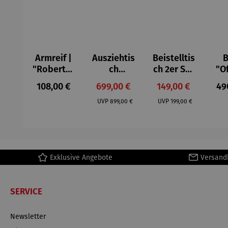
Armreif |
Ausziehtis
Beistelltis
B
"Roberta"
ch
ch 2er Set
"O
– Anna
Aluminium
– Dalias
Fen
Regulärer Preis:
Verkaufspreis:
Verkaufspreis:
Reg
108,00 €
699,00 €
149,00 €
49
Mütz
– Valor
Col
Regulärer Preis:
Regulärer Preis:
(1
UVP
899,00 €
UVP
199,00 €
H
Ma
Exklusive Angebote
Versand
SERVICE
Newsletter