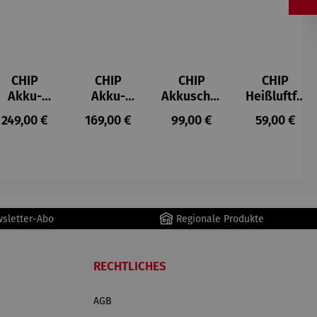
CHIP
CHIP
CHIP
CHIP
Akku-
Akku-
Akkuschra
Heißluftfri
Staubsau
Staubsau
uber
tteuse
s:
Regulärer Preis:
Regulärer Preis:
Regulärer Preis:
Regulärer P
249,00 €
169,00 €
99,00 €
59,00 €
ger
ger DS02
AutoClean
wsletter-Abo
Regionale Produkte
RECHTLICHES
AGB