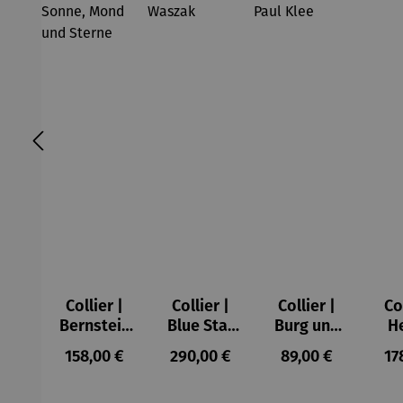
Collier |
Collier |
Collier |
Co
Bernstein
Blue Star
Burg und
H
– Sonne,
– Petra
Sonne –
Regulärer Preis:
Regulärer Preis:
Regulärer Preis:
Re
158,00 €
290,00 €
89,00 €
17
Mond und
Waszak
Paul Klee
Sterne