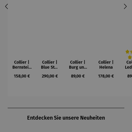
Collier |
Collier |
Collier |
Collier |
Col
Durc
Bernstein
Blue Star
Burg und
Helena
Led
– Sonne,
– Petra
Sonne –
Regulärer Preis:
Regulärer Preis:
Regulärer Preis:
Regulärer Preis:
Re
158,00 €
290,00 €
89,00 €
178,00 €
89
Mond und
Waszak
Paul Klee
Leb
Sterne
u
Gu
K
Produktgalerie überspringen
Entdecken Sie unsere Neuheiten