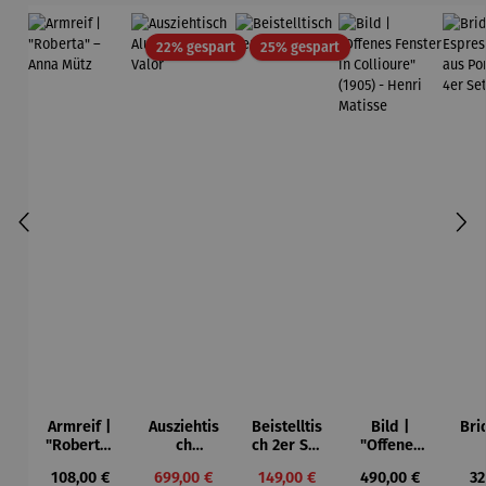
Rabatt
Rabatt
22% gespart
25% gespart
Armreif |
Ausziehtis
Beistelltis
Bild |
Bri
"Roberta"
ch
ch 2er Set
"Offenes
– Anna
Aluminium
– Dalias
Fenster in
Esp
Regulärer Preis:
Verkaufspreis:
Verkaufspreis:
Regulärer Preis:
Re
108,00 €
699,00 €
149,00 €
490,00 €
32
Mütz
– Valor
Collioure"
ech