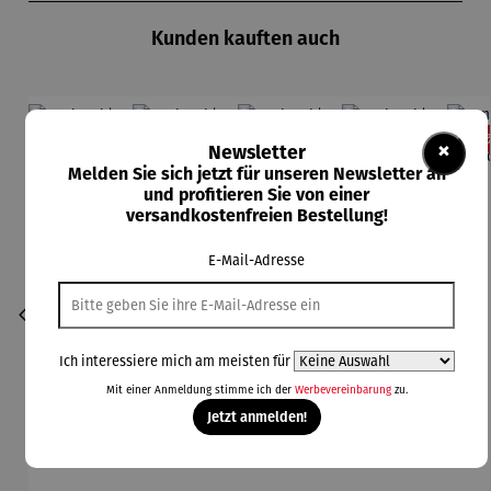
Kunden kauften auch
Rabatt
Rabatt
Rabatt
Rabatt
11% gespart
13% gespart
13% gespart
11% gespart
13
×
Newsletter
Melden Sie sich jetzt für unseren Newsletter an
und profitieren Sie von einer
versandkostenfreien Bestellung!
E-Mail-Adresse
Ich interessiere mich am meisten für
Mit einer Anmeldung stimme ich der
Werbevereinbarung
zu.
Jetzt anmelden!