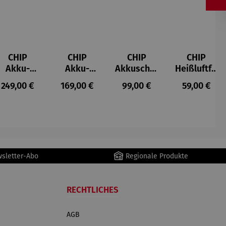
CHIP
CHIP
CHIP
CHIP
Akku-
Akku-
Akkuschra
Heißluftfri
Staubsau
Staubsau
uber
tteuse
s:
Regulärer Preis:
Regulärer Preis:
Regulärer Preis:
Regulärer P
249,00 €
169,00 €
99,00 €
59,00 €
ger
ger DS02
AutoClean
wsletter-Abo
Regionale Produkte
RECHTLICHES
AGB