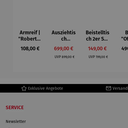
Armreif |
Ausziehtis
Beistelltis
B
"Roberta"
ch
ch 2er Set
"O
– Anna
Aluminium
– Dalias
Fen
Regulärer Preis:
Verkaufspreis:
Verkaufspreis:
Reg
108,00 €
699,00 €
149,00 €
49
Mütz
– Valor
Col
Regulärer Preis:
Regulärer Preis:
(1
UVP
899,00 €
UVP
199,00 €
H
Ma
Exklusive Angebote
Versand
SERVICE
Newsletter