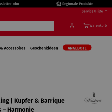
wsletter-Abo
Regionale Produkte
Service/Hilfe
Warenkorb
& Accessoires
Geschenkideen
ANGEBOTE
ing | Kupfer & Barrique
s – Harmonie