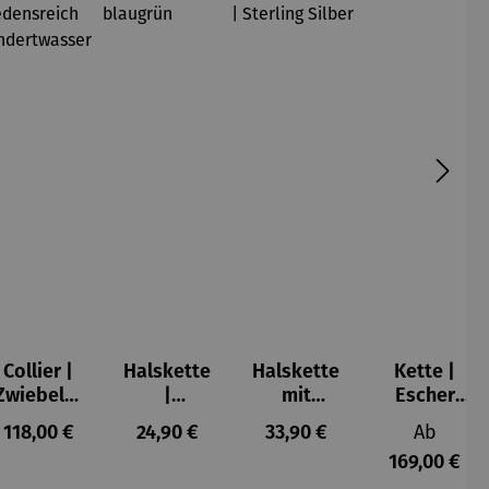
Collier |
Halskette
Halskette
Kette |
Zwiebeltu
|
mit
Escher
rm –
Hortensie
Katzenanh
Kugel
s:
Regulärer Preis:
Regulärer Preis:
Regulärer Preis:
Reguläre
118,00 €
24,90 €
33,90 €
Ab
Friedensr
blaugrün
änger |
169,00 €
eich
Sterling