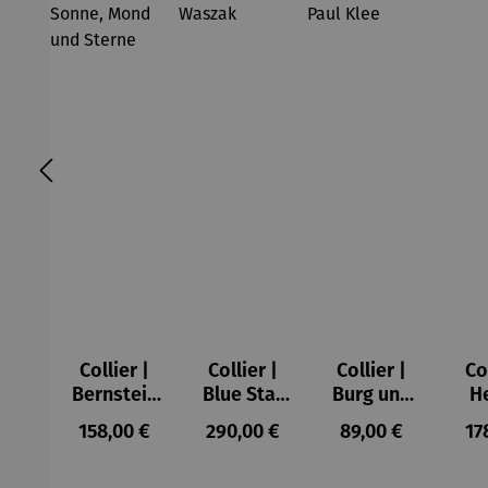
Collier |
Collier |
Collier |
Co
Bernstein
Blue Star
Burg und
H
– Sonne,
– Petra
Sonne –
Regulärer Preis:
Regulärer Preis:
Regulärer Preis:
Re
158,00 €
290,00 €
89,00 €
17
Mond und
Waszak
Paul Klee
Sterne