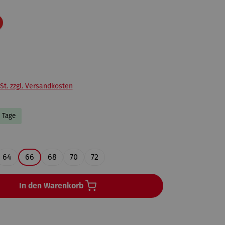
Rabatt
St. zzgl. Versandkosten
4 Tage
ählen
64
66
68
70
72
In den Warenkorb