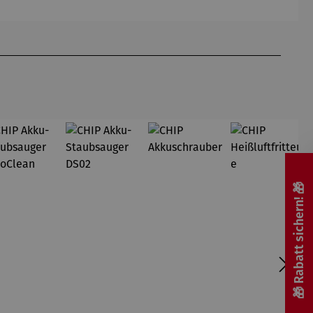
Hundertw
Silber
asser
🎁 Rabatt sichern! 🎁