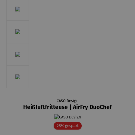
CASO Design
Heißluftfritteuse | AirFry DuoChef
Rabatt
25% gespart