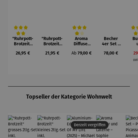
"Ruhrpott-
"Ruhrpott-
Aroma
Becher
Bu
Durchschnittliche Bewertung von 5 von 5 Sternen
Durchschnittliche Bewertung von 4 vo
Durc
Brotzeit"
Brotzeit"
Diffuser
4er Set –
grosses
kleines
und
Pablo
Sch
Regulärer Preis:
Regulärer Preis:
Regulärer Preis:
Regulärer Preis:
Ve
26,95 €
21,95 €
Ab
79,00 €
78,00 €
29
2tlg.-Set
2tlg.-Set
Laterne –
Picasso –
ock
inkl.
inkl.
Sophie
Animaux
& W
UV
Brotzeitm
Brotzeitm
BB
esser
esser
Produktgalerie überspringen
Topseller der Kategorie Wohnwelt
Derzeit vergriffen