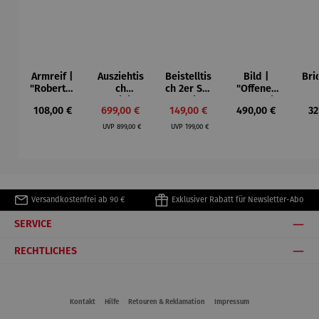
Armreif |
Ausziehtis
Beistelltis
Bild |
Bri
"Roberta"
ch
ch 2er Set
"Offenes
– Anna
Aluminium
– Dalias
Fenster in
Esp
Regulärer Preis:
Verkaufspreis:
Verkaufspreis:
Regulärer Preis:
Re
108,00 €
699,00 €
149,00 €
490,00 €
32
Mütz
– Valor
Collioure"
ech
Regulärer Preis:
Regulärer Preis:
(1905) -
Por
UVP
899,00 €
UVP
199,00 €
Henri
| 4
Matisse
Versandkostenfrei ab 90 €
Exklusiver Rabatt für Newsletter-Abo
SERVICE
RECHTLICHES
Kontakt
Hilfe
Retouren & Reklamation
Impressum