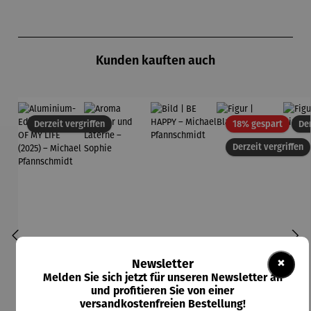
Produktgalerie überspringen
Kunden kauften auch
Rabatt
Derzeit vergriffen
18% gespart
Der
Derzeit vergriffen
×
Newsletter
Melden Sie sich jetzt für unseren Newsletter an
und profitieren Sie von einer
versandkostenfreien Bestellung!