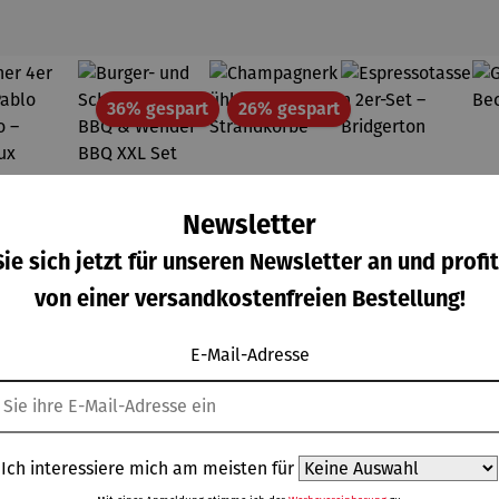
Rabatt
Rabatt
36% gespart
26% gespart
Newsletter
ie sich jetzt für unseren Newsletter an und profit
von einer versandkostenfreien Bestellung!
E-Mail-Adresse
Ich interessiere mich am meisten für
echer
Burger-
Champagn
Espressot