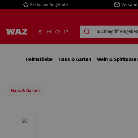
Exklusive Angebote
Versand
springen
Zur Hauptnavigation springen
Heimatliebe
Haus & Garten
Wein & Spirituose
Haus & Garten
Bildergalerie überspringen