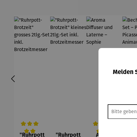
Melden S
"Ruhrpott
"Ruhrpott
Aroma
B