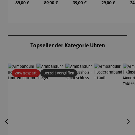
Regulärer Preis:
Regulärer Preis:
Regulärer Preis:
Regulärer Preis:
Re
89,00 €
89,00 €
39,00 €
29,00 €
24
Lebensba
Paul Klee
Meeresmo
bla
um –
tiv
Gustav
Klimt
Produktgalerie überspringen
Topseller der Kategorie Uhren
Rabatt
20% gespart
Derzeit vergriffen