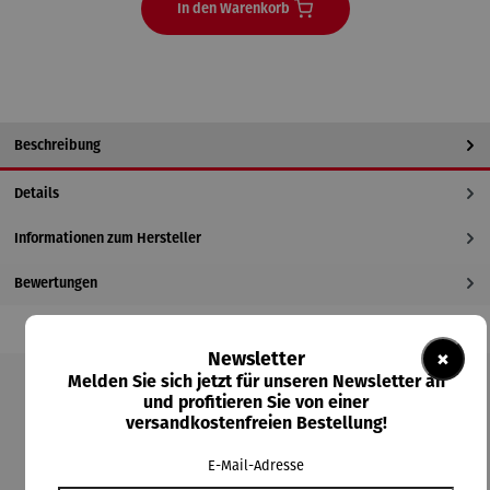
In den Warenkorb
Beschreibung
Details
Informationen zum Hersteller
Bewertungen
×
Newsletter
Melden Sie sich jetzt für unseren Newsletter an
und profitieren Sie von einer
Produktgalerie überspringen
versandkostenfreien Bestellung!
Kunden kauften auch
E-Mail-Adresse