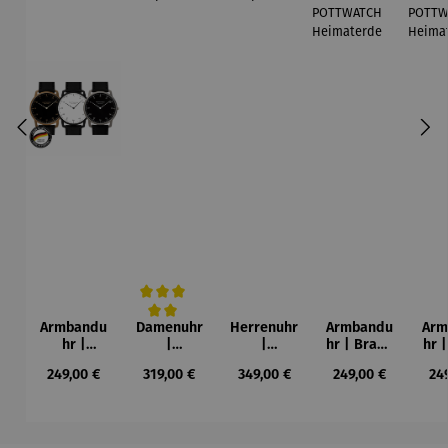
Armbandu
Damenuhr
Herrenuhr
Armbandu
Arm
Durchschnittliche Bewertung von 5 von 5 Sternen
hr |
|
|
hr | Braun
hr 
Schwarz
POTTWATC
POTTWATC
Armband
Ar
Regulärer Preis:
Regulärer Preis:
Regulärer Preis:
Regulärer Preis:
Reg
249,00 €
319,00 €
349,00 €
249,00 €
24
Armband
H
H
–
–
Metropolis
Metropolis
POTTWATC
POT
POTTWATC
34
42
H
H
Heimater
Hei
Heimater
de