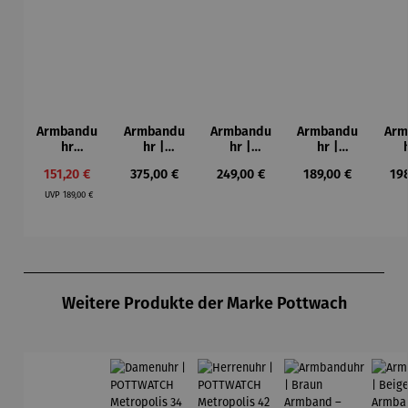
Armbandu
Armbandu
Armbandu
Armbandu
Arm
hr
hr |
hr |
hr |
Bochum –
Chronogra
Walnussh
Lederarm
Kü
Verkaufspreis:
Regulärer Preis:
Regulärer Preis:
Regulärer Preis:
Reg
151,20 €
375,00 €
249,00 €
189,00 €
19
Limited
ph –
olz –
band –
Mon
Regulärer Preis:
Edition
Flieger
Sendeschl
Läuft
– T
UVP
189,00 €
uss
N
Produktgalerie überspringen
Weitere Produkte der Marke Pottwach