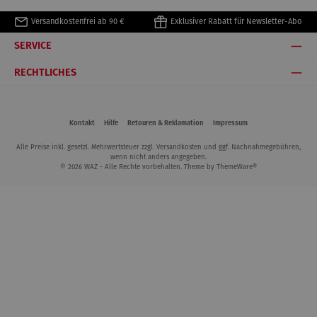
de
Versandkostenfrei ab 90 €
Exklusiver Rabatt für Newsletter-Abo
SERVICE
RECHTLICHES
Kontakt
Hilfe
Retouren & Reklamation
Impressum
Alle Preise inkl. gesetzl. Mehrwertsteuer zzgl.
Versandkosten
und ggf. Nachnahmegebühren,
wenn nicht anders angegeben.
© 2026 WAZ - Alle Rechte vorbehalten. Theme by
ThemeWare®