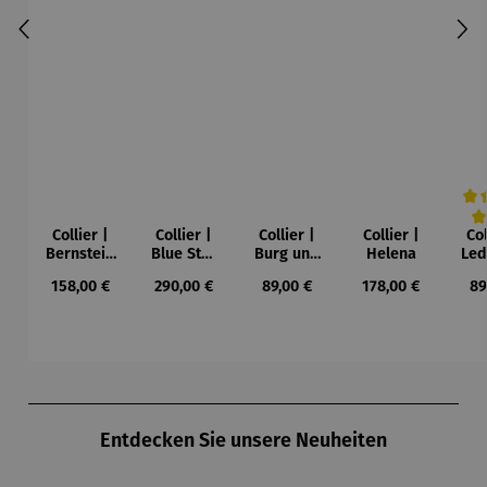
Collier |
Collier |
Collier |
Collier |
Col
Durc
Bernstein
Blue Star
Burg und
Helena
Led
– Sonne,
– Petra
Sonne –
Regulärer Preis:
Regulärer Preis:
Regulärer Preis:
Regulärer Preis:
Re
158,00 €
290,00 €
89,00 €
178,00 €
89
Mond und
Waszak
Paul Klee
Leb
Sterne
u
Gu
K
Produktgalerie überspringen
Entdecken Sie unsere Neuheiten