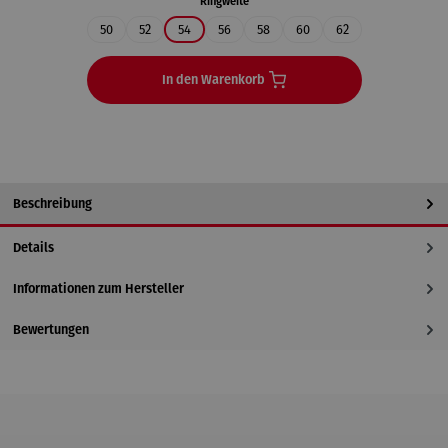
auswählen
Ringweite
50
52
54
56
58
60
62
In den Warenkorb
Beschreibung
Details
Informationen zum Hersteller
Bewertungen
Produktgalerie überspringen