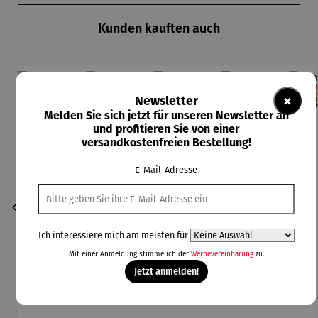
Kunden kauften auch
Rabatt
Rabatt
Rabatt
Rabatt
11% gespart
13% gespart
13% gespart
11% gespart
13
×
Newsletter
Melden Sie sich jetzt für unseren Newsletter an
und profitieren Sie von einer
versandkostenfreien Bestellung!
E-Mail-Adresse
Ich interessiere mich am meisten für
Mit einer Anmeldung stimme ich der
Werbevereinbarung
zu.
Jetzt anmelden!