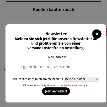
Kunden kauften auch
Rabatt
Rabatt
Rabatt
Rabatt
11% gespart
13% gespart
13% gespart
11% gespart
13
×
Newsletter
Melden Sie sich jetzt für unseren Newsletter an
und profitieren Sie von einer
versandkostenfreien Bestellung!
E-Mail-Adresse
Ich interessiere mich am meisten für
Mit einer Anmeldung stimme ich der
Werbevereinbarung
zu.
Jetzt anmelden!