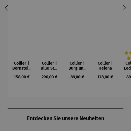
Collier |
Collier |
Collier |
Collier |
Col
Durc
Bernstein
Blue Star
Burg und
Helena
Led
– Sonne,
– Petra
Sonne –
Regulärer Preis:
Regulärer Preis:
Regulärer Preis:
Regulärer Preis:
Re
158,00 €
290,00 €
89,00 €
178,00 €
89
Mond und
Waszak
Paul Klee
Leb
Sterne
u
Gu
K
Produktgalerie überspringen
Entdecken Sie unsere Neuheiten