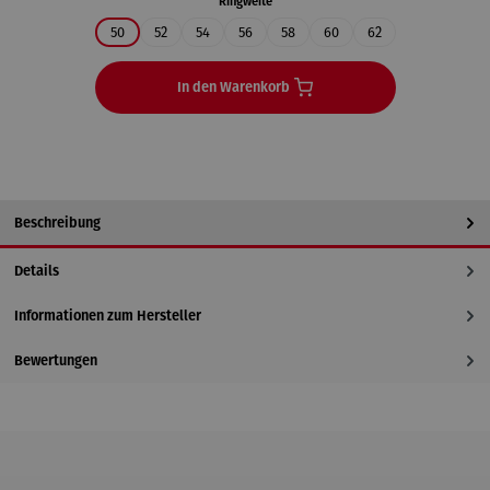
auswählen
Ringweite
50
52
54
56
58
60
62
In den Warenkorb
Beschreibung
Details
Informationen zum Hersteller
Bewertungen
Produktgalerie überspringen