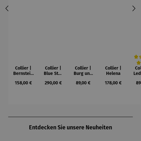
Collier |
Collier |
Collier |
Collier |
Col
Durc
Bernstein
Blue Star
Burg und
Helena
Led
– Sonne,
– Petra
Sonne –
Regulärer Preis:
Regulärer Preis:
Regulärer Preis:
Regulärer Preis:
Re
158,00 €
290,00 €
89,00 €
178,00 €
89
Mond und
Waszak
Paul Klee
Leb
Sterne
u
Gu
K
Produktgalerie überspringen
Entdecken Sie unsere Neuheiten