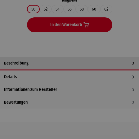
auswählen
Ringweite
50
52
54
56
58
60
62
In den Warenkorb
Beschreibung
Details
Informationen zum Hersteller
Bewertungen
Produktgalerie überspringen