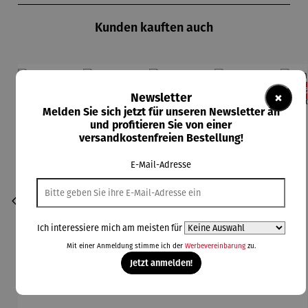
Kunden kauften auch
Rabatt
Rabatt
Rabatt
Rabatt
11% gespart
13% gespart
13% gespart
11% gespart
13
×
Newsletter
Melden Sie sich jetzt für unseren Newsletter an
und profitieren Sie von einer
versandkostenfreien Bestellung!
E-Mail-Adresse
Ich interessiere mich am meisten für
Mit einer Anmeldung stimme ich der
Werbevereinbarung
zu.
Jetzt anmelden!