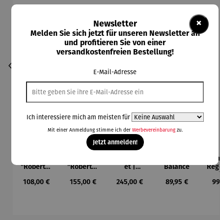
×
Newsletter
Melden Sie sich jetzt für unseren Newsletter an
und profitieren Sie von einer
versandkostenfreien Bestellung!
E-Mail-Adresse
Ich interessiere mich am meisten für
Mit einer Anmeldung stimme ich der
Werbevereinbarung
zu.
Jetzt anmelden!
Armreif |
Collier |
Schmucks
Armband
Ar
"Roberta"
"Roberta"
et |
Balance
Reg
– Anna
– Anna
"Roberta"
Regulärer Preis:
Regulärer Preis:
Regulärer Preis:
Regulärer Preis:
Re
108,00 €
155,00 €
245,00 €
89,95 €
99
Mütz
Mütz
– Anna
Mütz