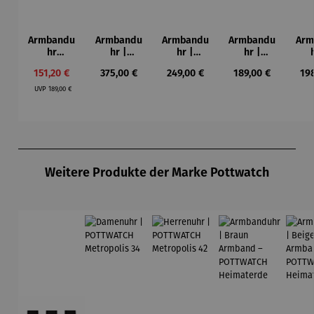
Armbandu
Armbandu
Armbandu
Armbandu
Arm
hr
hr |
hr |
hr |
Bochum –
Chronogra
Walnussh
Lederarm
Kü
Verkaufspreis:
Regulärer Preis:
Regulärer Preis:
Regulärer Preis:
Reg
151,20 €
375,00 €
249,00 €
189,00 €
19
Limited
ph –
olz –
band –
Mon
Regulärer Preis:
Edition
Flieger
Sendeschl
Läuft
– T
UVP
189,00 €
uss
N
Produktgalerie überspringen
Weitere Produkte der Marke Pottwatch