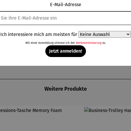
E-Mail-Adresse
 304 Edelstahl, ist der Henkelmann LFGB-geprüft und damit abs
leichzeitig als Ess- oder Trinkgefäß und enthält einen zusam
 dass nichts ausläuft, selbst bei flüssigen Speisen wie Suppen.
ine mühelose Befüllung, Entnahme und Reinigung.
ine Hammerschlag-Optik und das hochwertige, matte Finish in
Ich interessiere mich am meisten für
Mit einer Anmeldung stimme ich der
Werbevereinbarung
zu.
Jetzt anmelden!
Weitere Produkte