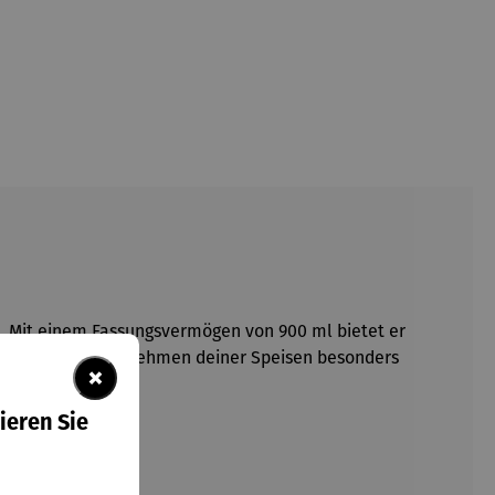
s. Mit einem Fassungsvermögen von 900 ml bietet er
s Befüllen und Entnehmen deiner Speisen besonders
×
ieren Sie