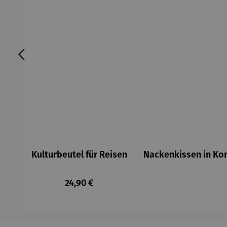
Kulturbeutel für Reisen
Nackenkissen in K
Regulärer Preis:
24,90 €