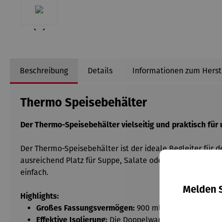
Beschreibung
Details
Informationen zum Herst
Thermo Speisebehälter
Der Thermo-Speisebehälter vielseitig und praktisch für
Der Thermo-Speisebehälter ist der ideale Begleiter für
ausreichend Platz für Suppe, Salate oder andere selbst
einfach.
Melden S
Highlights:
Großes Fassungsvermögen:
900 ml (ca. 30 oz) biete
Effektive Isolierung:
Die Doppelwand-Isolierung mit 