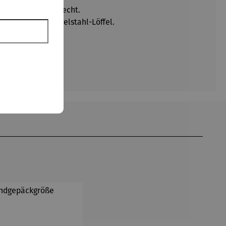
olut lebensmittelecht.
menklappbaren Edelstahl-Löffel.
 Grau.