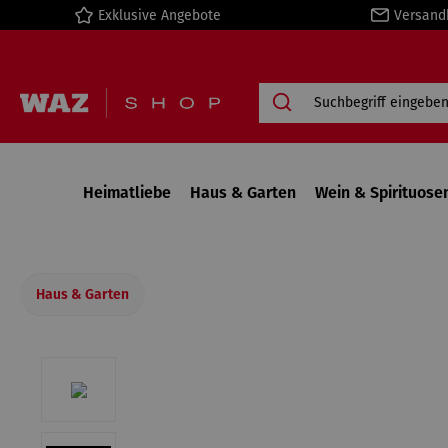
Exklusive Angebote
Versand
springen
Zur Hauptnavigation springen
Heimatliebe
Haus & Garten
Wein & Spirituose
Haus & Garten
Bildergalerie überspringen