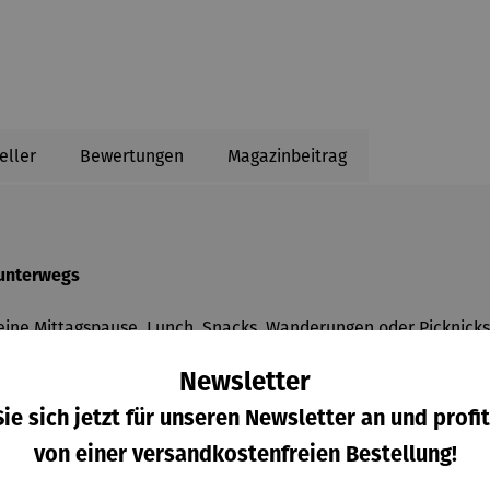
eller
Bewertungen
Magazinbeitrag
 unterwegs
 deine Mittagspause, Lunch, Snacks, Wanderungen oder Picknick
gekochte Köstlichkeiten. Dank der extra großen Öffnung ist da
Newsletter
ie sich jetzt für unseren Newsletter an und profit
von einer versandkostenfreien Bestellung!
n viel Platz für deine Mahlzeiten.
Vakuum hält den Inhalt bis zu 8 Stunden warm.