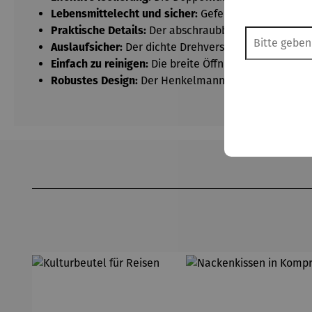
Lebensmittelecht und sicher:
Gefertigt aus 201 und
Praktische Details:
Der abschraubbare Deckel dient g
Auslaufsicher:
Der dichte Drehverschluss sorgt dafür,
Einfach zu reinigen:
Die breite Öffnung ermöglicht e
Robustes Design:
Der Henkelmann besticht durch se
Produktgalerie überspringen