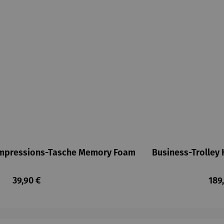
ompressions-Tasche Memory Foam
Business-Trolle
Regulärer Preis:
Regu
39,90 €
189