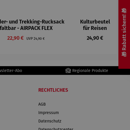
🎁 Rabatt sichern! 🎁
er- und Trekking-Rucksack
Kulturbeutel
faltbar - AIRPACK FLEX
für Reisen
Verkaufspreis:
Regulärer Preis:
22,90 €
Regulärer Preis:
24,90 €
UVP
24,90 €
wsletter-Abo
Regionale Produkte
RECHTLICHES
AGB
Impressum
Datenschutz
Datenschutzcenter