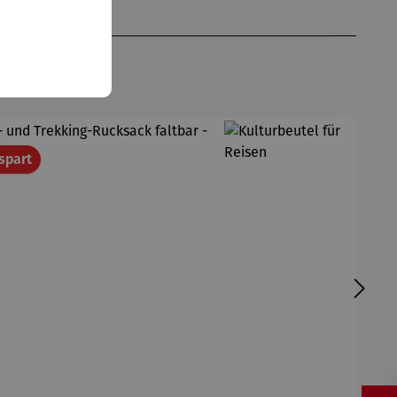
Rabatt
spart