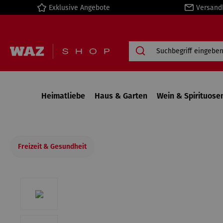
Exklusive Angebote
Versand
springen
Zur Hauptnavigation springen
Heimatliebe
Haus & Garten
Wein & Spirituose
Freizeit & Gesundheit
Bildergalerie überspringen