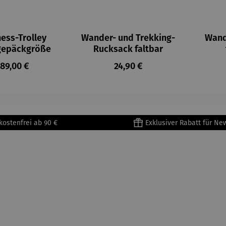
ess-Trolley
Wander- und Trekking-
Wand
epäckgröße
Rucksack faltbar
egulärer Preis:
Regulärer Preis:
89,00 €
24,90 €
kostenfrei ab 90 €
Exklusiver Rabatt für Ne