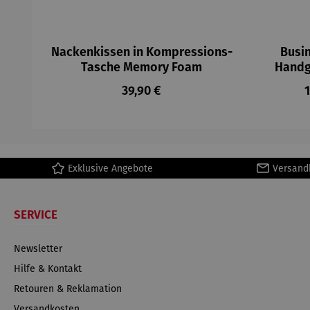
Nackenkissen in Kompressions-
Busin
Tasche Memory Foam
Handg
Regulärer Preis:
R
39,90 €
1
Exklusive Angebote
Versand
SERVICE
Newsletter
Hilfe & Kontakt
Retouren & Reklamation
Versandkosten