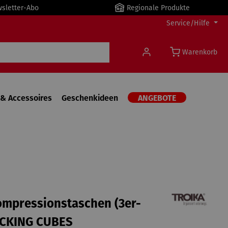
wsletter-Abo
Regionale Produkte
Service/Hilfe
Warenkorb
& Accessoires
Geschenkideen
ANGEBOTE
ompressionstaschen (3er-
ACKING CUBES