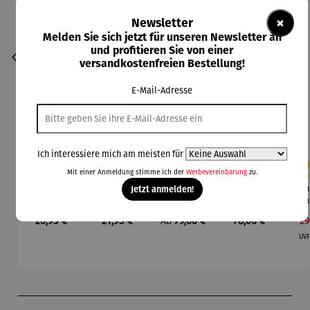
×
Newsletter
Melden Sie sich jetzt für unseren Newsletter an
und profitieren Sie von einer
versandkostenfreien Bestellung!
E-Mail-Adresse
Ich interessiere mich am meisten für
Mit einer Anmeldung stimme ich der
Werbevereinbarung
zu.
"Ruhrpott-
"Ruhrpott-
Aroma
Becher
Bu
Jetzt anmelden!
Durchschnittliche Bewertung von 5 von 5 Sternen
Durchschnittliche Bewertung von 4 vo
Durc
Brotzeit"
Brotzeit"
Diffuser
4er Set –
grosses
kleines
und
Pablo
Sch
Regulärer Preis:
Regulärer Preis:
Regulärer Preis:
Regulärer Preis:
Ve
26,95 €
21,95 €
Ab
79,00 €
78,00 €
29
2tlg.-Set
2tlg.-Set
Laterne –
Picasso –
ock
inkl.
inkl.
Sophie
Animaux
& W
UV
Brotzeitm
Brotzeitm
BB
esser
esser
Produktgalerie überspringen