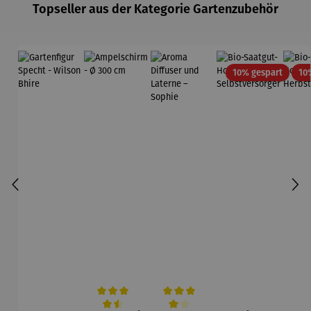
Topseller aus der Kategorie Gartenzubehör
Rabatt
10% gespart
10