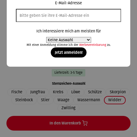
E-Mail-Adresse
Triangel Schmuckdesign
Kette mit Anhänger | Sternbild
Ich interessiere mich am meisten für
Mit einer Anmeldung stimme ich der
Werbevereinbarung
zu.
229,00 €
Jetzt anmelden!
Preise inkl. MwSt. zzgl. Versandkosten
Lieferzeit: 3-5 Tage
auswählen
Sternzeichen-Auswahl
Fische
Jungfrau
Krebs
Löwe
Schütze
Skorpion
Steinbock
Stier
Waage
Wassermann
Widder
Zwilling
In den Warenkorb