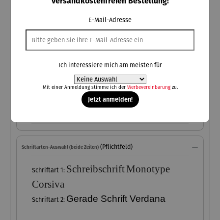
versandkostenfreien Bestellung!
personalisierte Produkte sind vom Umtausch ausgeschlossen
E-Mail-Adresse
(Pflichtfeld)
1. Zeile
(+15,00 €)
1. Zeile
Ich interessiere mich am meisten für
Mit einer Anmeldung stimme ich der
Werbevereinbarung
zu.
Jetzt anmelden!
2. Zeile
(Pflichtfeld)
Schriftarten-Auswahl (beide Zeilen)
Schreibschrift
Monotype
Schriftart 1:
Corsiva
Gerade Schrift Verdana
Schriftart 2: