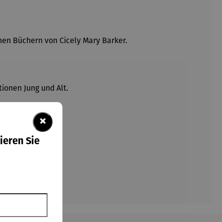
chen Büchern von Cicely Mary Barker.
tionen Jung und Alt.
×
ieren Sie