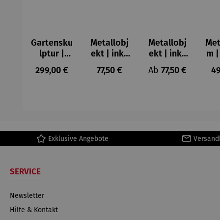
Gartensku
Metallobj
Metallobj
Met
lptur |
ekt | inkl.
ekt | inkl.
m |
Flower
Glas, rost
Glas –
Le
Regulärer Preis:
Regulärer Preis:
Regulärer Preis:
Re
299,00 €
77,50 €
Ab
77,50 €
49
Fairy
- Kreis
Herz
Vanilleblu
me
Exklusive Angebote
Versand
SERVICE
Newsletter
Hilfe & Kontakt