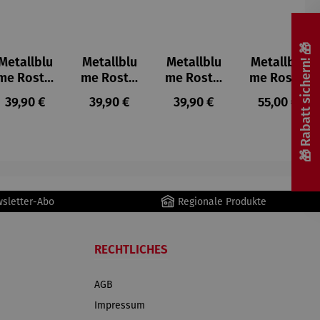
🎁 Rabatt sichern! 🎁
Metallblu
Metallblu
Metallblu
Metallblu
me Rost –
me Rost –
me Rost –
me Rost –
Eloise
Dacia
Juna
Mica
s:
Regulärer Preis:
Regulärer Preis:
Regulärer Preis:
Regulärer P
39,90 €
39,90 €
39,90 €
55,00 €
wsletter-Abo
Regionale Produkte
RECHTLICHES
AGB
Impressum