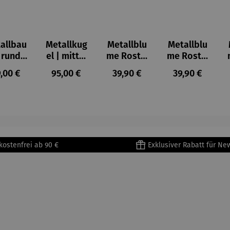
allbau
Metallkug
Metallblu
Metallblu
 rund -
el | mittel
me Rost –
me Rost –
bensba
-
Amelie
Belle
gulärer Preis:
Regulärer Preis:
Regulärer Preis:
Regulärer Prei
,00 €
95,00 €
39,90 €
39,90 €
um
Komplett
kostenfrei ab 90 €
Exklusiver Rabatt für Ne