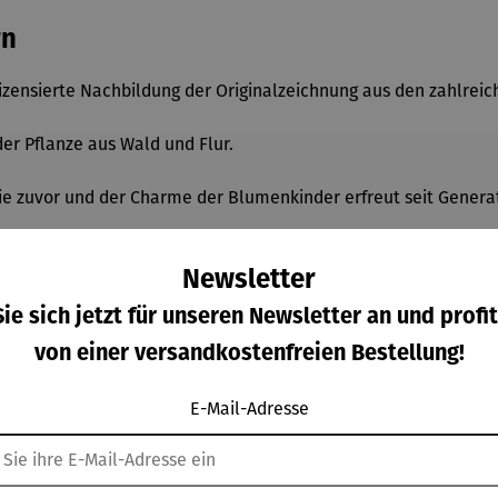
rn
 lizensierte Nachbildung der Originalzeichnung aus den zahlrei
der Pflanze aus Wald und Flur.
nie zuvor und der Charme der Blumenkinder erfreut seit Genera
llustrationen im Garten zum Leben.
Newsletter
ie sich jetzt für unseren Newsletter an und profit
von einer versandkostenfreien Bestellung!
E-Mail-Adresse