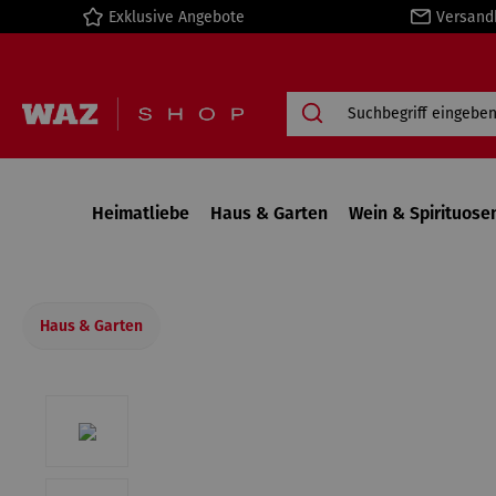
Exklusive Angebote
Versand
springen
Zur Hauptnavigation springen
Heimatliebe
Haus & Garten
Wein & Spirituose
Haus & Garten
Bildergalerie überspringen