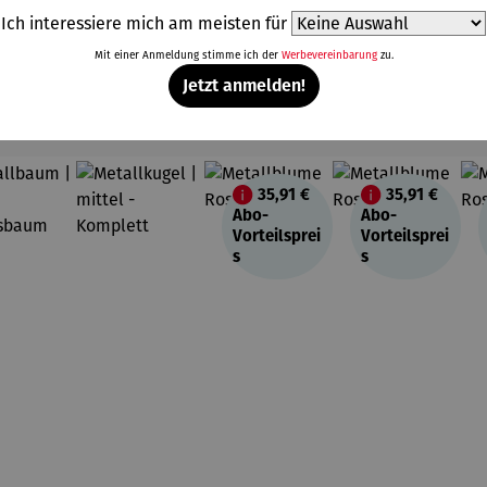
Ich interessiere mich am meisten für
Mit einer Anmeldung stimme ich der
Werbevereinbarung
zu.
Jetzt anmelden!
Weitere Produkte
35,91 €
35,91 €
Abo-
Abo-
Vorteilsprei
Vorteilsprei
s
s