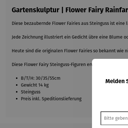
Gartenskulptur | Flower Fairy Rainfa
Diese bezaubernde Flower Fairies aus Steinguss ist eine
Jede Zeichnung illustriert ein Gedicht übre eine Blume o
Heute sind die originalen Flower Fairies so bekannt wie 
Diese Flower Fairy Steinguss-Figuren erwecken die Buchi
B/T/H: 30/35/55cm
Melden S
Gewicht 14 kg
Steinguss
Preis inkl. Speditionslieferung