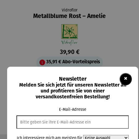
Vidroflor
Metallblume Rost – Amelie
39,90 €
35,91 €
Abo-Vorteilspreis
Preise inkl. MwSt. zzgl. Versandkosten
×
Newsletter
Melden Sie sich jetzt für unseren Newsletter an
Lieferzeit: 1-2 Wochen
und profitieren Sie von einer
versandkostenfreien Bestellung!
In den Warenkorb
E-Mail-Adresse
Ich interessiere mich am meisten für