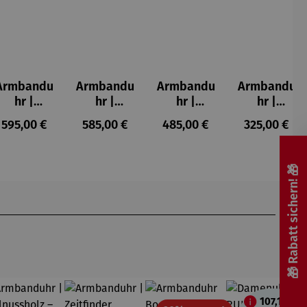
Armbandu
Armbandu
Armbandu
Armbandu
hr |
hr |
hr |
hr |
Atrium
Atrium
Automatik
Bauhaus
:
Regulärer Preis:
Regulärer Preis:
Regulärer Preis:
Regulärer P
595,00 €
585,00 €
485,00 €
325,00 €
Automatik
Automatik
– Flieger
40
uhr -
uhr -
Walter
Walter
🎁 Rabatt sichern! 🎁
Gropius
Gropius
107,10 €