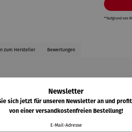
**Aufgrund von 
n zum Hersteller
Bewertungen
Newsletter
en aus: Die Halskette
Julius
,
Felix
oder
Essenza
im
ie sich jetzt für unseren Newsletter an und profit
von einer versandkostenfreien Bestellung!
E-Mail-Adresse