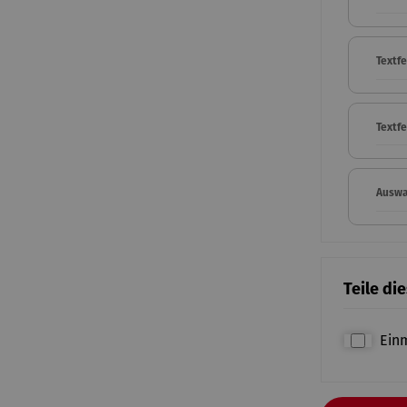
Textfe
Textf
Auswah
Teile di
Ein