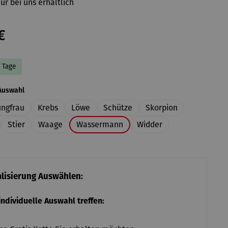
ur bei uns erhältlich
€
4 Tage
auswählen
Auswahl
ungfrau
Krebs
Löwe
Schütze
Skorpion
Stier
Waage
Wassermann
Widder
alisierung Auswählen:
 individuelle Auswahl treffen: