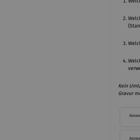
Welch
Welch
(Stan
Welch
Welch
verwe
Kein Umt
Gravur mö
Auswa
Auswa