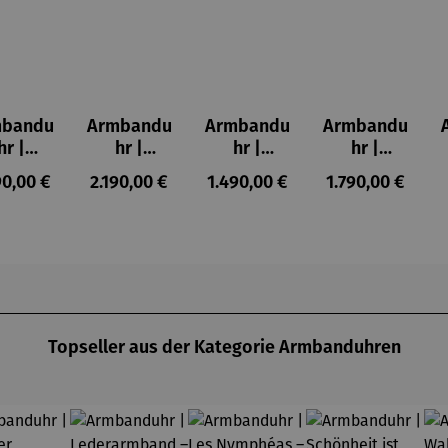
mbandu
Armbandu
Armbandu
Armbandu
hr |
hr |
hr |
hr |
KANIA
ASKANIA
ASKANIA
ASKANIA
ulärer Preis:
Regulärer Preis:
Regulärer Preis:
Regulärer Preis
90,00 €
2.190,00 €
1.490,00 €
1.790,00 €
C.
Taifun
Taifun mit
Tegel
mberg
Automatik
Leuchtziff
Mitte
t Déco
erblatt
Automaik
Topseller aus der Kategorie Armbanduhren