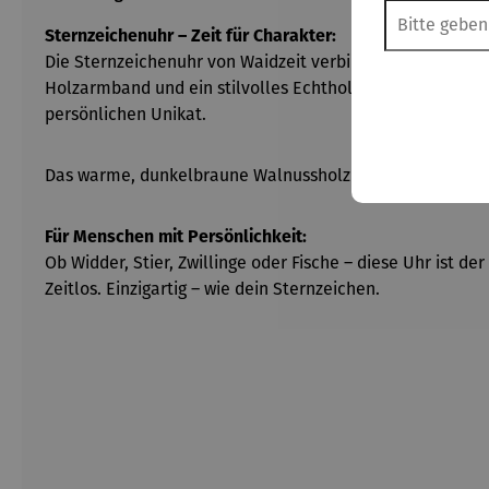
Sternzeichenuhr – Zeit für Charakter:
Die Sternzeichenuhr von Waidzeit verbindet ausdrucksstar
Holzarmband und ein stilvolles Echtholz-Ziffernblatt mit 
persönlichen Unikat.
Das warme, dunkelbraune Walnussholz verleiht der Uhr n
Für Menschen mit Persönlichkeit:
Ob Widder, Stier, Zwillinge oder Fische – diese Uhr ist de
Zeitlos. Einzigartig – wie dein Sternzeichen.