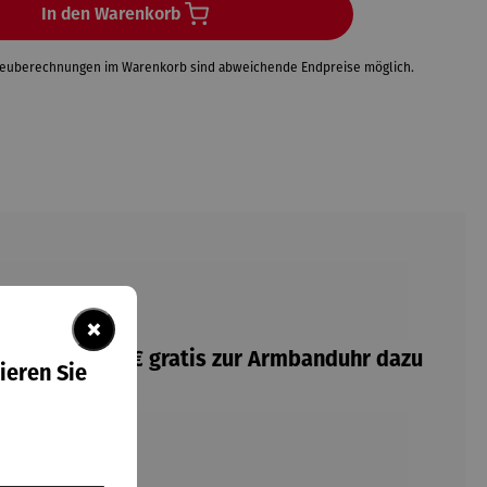
In den Warenkorb
Neuberechnungen im Warenkorb sind abweichende Endpreise möglich.
×
 Wert von 59€ gratis zur Armbanduhr dazu
ieren Sie