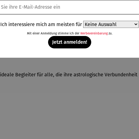
kes Design mit natürlicher Eleganz. Gefertigt aus edlem Walnu
Ich interessiere mich am meisten für
eingraviertem Sternbild. Jedes Modell steht für eines der zwöl
Mit einer Anmeldung stimme ich der
Werbevereinbarung
zu.
Jetzt anmelden!
icht nur einen besonderen Look, sondern auch ein angenehm l
r ideale Begleiter für alle, die ihre astrologische Verbundenheit