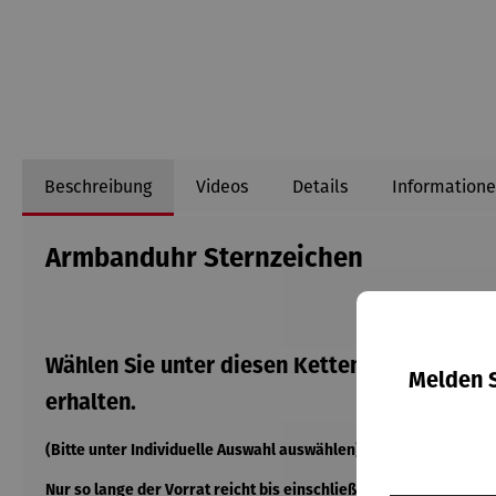
Beschreibung
Videos
Details
Informatione
Armbanduhr Sternzeichen
Wählen Sie unter diesen Ketten Ihren Favorit
Melden S
erhalten.
(Bitte unter Individuelle Auswahl auswählen)
Nur so lange der Vorrat reicht bis einschließlich 31.12.2026!