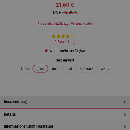
21,60 €
UVP
24,00 €
Preise inkl. MwSt. zzgl. Versandkosten
Durchschnittliche Bewertung von 4 von 5 Sternen
1 Bewertung
Nicht mehr verfügbar
auswählen
Farbauswahl
blau
grün
mint
rot
schwarz
weiß
(Diese Option ist zurzeit nicht verfügbar.)
Beschreibung
Details
Informationen zum Hersteller