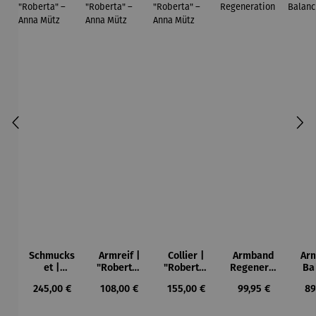
Schmucks
Armreif |
Collier |
Armband
Ar
et |
"Roberta"
"Roberta"
Regenerat
Ba
"Roberta"
– Anna
– Anna
ion
Regulärer Preis:
Regulärer Preis:
Regulärer Preis:
Regulärer Preis:
Re
245,00 €
108,00 €
155,00 €
99,95 €
89
– Anna
Mütz
Mütz
Mütz